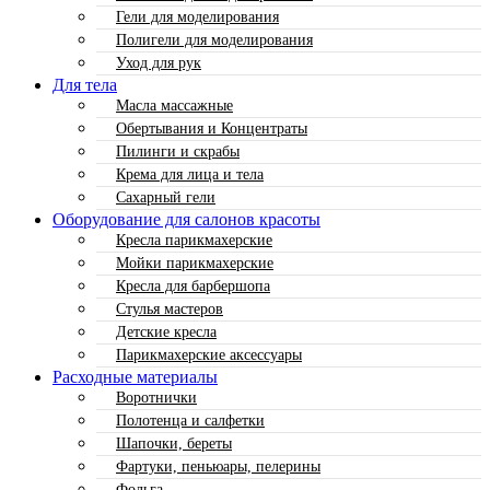
Гели для моделирования
Полигели для моделирования
Уход для рук
Для тела
Масла массажные
Обертывания и Концентраты
Пилинги и скрабы
Крема для лица и тела
Сахарный гели
Оборудование для салонов красоты
Кресла парикмахерские
Мойки парикмахерские
Кресла для барбершопа
Стулья мастеров
Детские кресла
Парикмахерские аксессуары
Расходные материалы
Воротнички
Полотенца и салфетки
Шапочки, береты
Фартуки, пеньюары, пелерины
Фольга