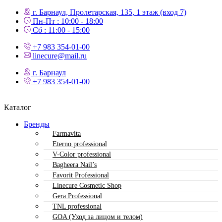
г. Барнаул, Пролетарская, 135,​ 1 этаж (вход 7)
Пн-Пт : 10:00 - 18:00
Сб : 11:00 - 15:00
+7 983 354-01-00
linecure@mail.ru
г. Барнаул
+7 983 354-01-00
Каталог
Бренды
Farmavita
Eterno professional
V-Color professional
Bagheera Nail’s
Favorit Professional
Linecure Cosmetic Shop
Gera Professional
TNL professional
GOA (Уход за лицом и телом)