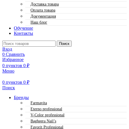
Доставка товара
Оплата товара
Документация
Наш блог
Обучение
Контакты
Поиск
Вход
0
Сравнить
Избранное
0
пунктов
0
₽
Меню
0
пунктов
0
₽
Поиск
Бренды
Farmavita
Eterno professional
V-Color professional
Bagheera Nail’s
Favorit Professional