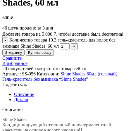
Shades, 60 мл
600
₽
46
штук продано за 3 дня
Добавьте товара на
5 000
₽
, чтобы доставка была бесплатна!
Количество товара 10.3 гель-краситель для волос без
аммиака Shine Shades, 60 мл
В корзину
Купить сразу
Сравнить
В избранное
20
покупателей смотрят этот товар сейчас
Артикул:
SS-056
Категории:
Shine Shades 60мл (гелевый)
,
Гель-краситель без аммиака “Shine Shades”
Поделиться:
Описание
Детали
Описание
Shine Shades
Кондиционирующий оттеночный полуперманентный
краситель на основе кислого уровня pH.