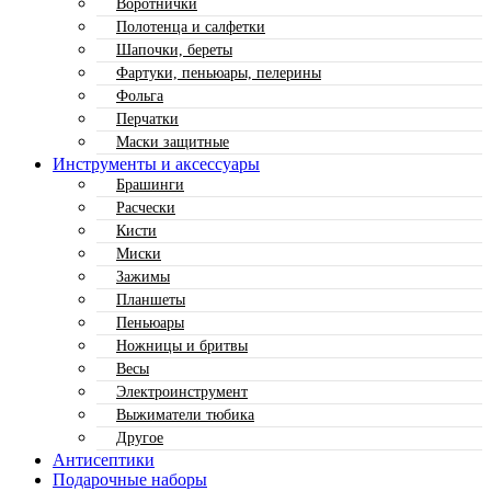
Воротнички
Полотенца и салфетки
Шапочки, береты
Фартуки, пеньюары, пелерины
Фольга
Перчатки
Маски защитные
Инструменты и аксессуары
Брашинги
Расчески
Кисти
Миски
Зажимы
Планшеты
Пеньюары
Ножницы и бритвы
Весы
Электроинструмент
Выжиматели тюбика
Другое
Антисептики
Подарочные наборы