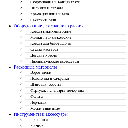
Обертывания и Концентраты
Пилинги и скрабы
Крема для лица и тела
Сахарный гели
Оборудование для салонов красоты
Кресла парикмахерские
Мойки парикмахерские
Кресла для барбершопа
Стулья мастеров
Детские кресла
Парикмахерские аксессуары
Расходные материалы
Воротнички
Полотенца и салфетки
Шапочки, береты
Фартуки, пеньюары, пелерины
Фольга
Перчатки
Маски защитные
Инструменты и аксессуары
Брашинги
Расчески