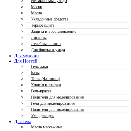
Несмываемые уходы
Маски
Масла
Укладочные средства
Термозащита
Защита и восстановление
Лосьоны
Лечебные линии
Для бритья и ухода
Для мужчин
Для Ногтей
Гель-лаки
Базы
Топы (Финиши)
Хлопья и втирки
Гель-краска
Полигели для моделирования
Гели для моделирования
Полигели для моделирования
Уход для рук
Для тела
Масла массажные