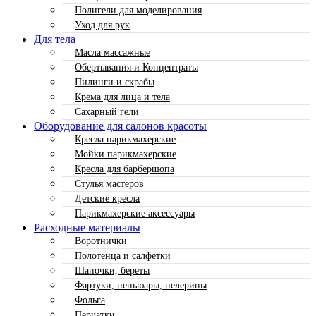
Полигели для моделирования
Уход для рук
Для тела
Масла массажные
Обертывания и Концентраты
Пилинги и скрабы
Крема для лица и тела
Сахарный гели
Оборудование для салонов красоты
Кресла парикмахерские
Мойки парикмахерские
Кресла для барбершопа
Стулья мастеров
Детские кресла
Парикмахерские аксессуары
Расходные материалы
Воротнички
Полотенца и салфетки
Шапочки, береты
Фартуки, пеньюары, пелерины
Фольга
Перчатки