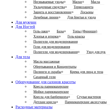
Несмываемые уходы
Маски
Масла
Укладочные средства
Термозащита
Защита и восстановление
Лосьоны
Лечебные линии
Для бритья и ухода
Для мужчин
Для Ногтей
Гель-лаки
Базы
Топы (Финиши)
Хлопья и втирки
Гель-краска
Полигели для моделирования
Гели для моделирования
Полигели для моделирования
Уход для рук
Для тела
Масла массажные
Обертывания и Концентраты
Пилинги и скрабы
Крема для лица и тела
Сахарный гели
Оборудование для салонов красоты
Кресла парикмахерские
Мойки парикмахерские
Кресла для барбершопа
Стулья мастеров
Детские кресла
Парикмахерские аксессуары
Расходные материалы