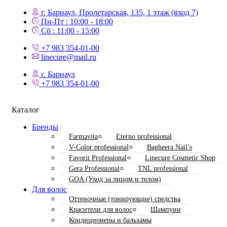
г. Барнаул, Пролетарская, 135,​ 1 этаж (вход 7)
Пн-Пт : 10:00 - 18:00
Сб : 11:00 - 15:00
+7 983 354-01-00
linecure@mail.ru
г. Барнаул
+7 983 354-01-00
Каталог
Бренды
Farmavita
Eterno professional
V-Color professional
Bagheera Nail’s
Favorit Professional
Linecure Cosmetic Shop
Gera Professional
TNL professional
GOA (Уход за лицом и телом)
Для волос
Оттеночные (тонирующие) средства
Красители для волос
Шампуни
Кондиционеры и бальзамы