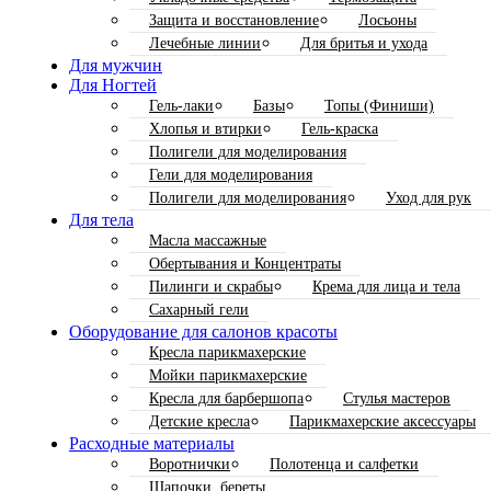
Защита и восстановление
Лосьоны
Лечебные линии
Для бритья и ухода
Для мужчин
Для Ногтей
Гель-лаки
Базы
Топы (Финиши)
Хлопья и втирки
Гель-краска
Полигели для моделирования
Гели для моделирования
Полигели для моделирования
Уход для рук
Для тела
Масла массажные
Обертывания и Концентраты
Пилинги и скрабы
Крема для лица и тела
Сахарный гели
Оборудование для салонов красоты
Кресла парикмахерские
Мойки парикмахерские
Кресла для барбершопа
Стулья мастеров
Детские кресла
Парикмахерские аксессуары
Расходные материалы
Воротнички
Полотенца и салфетки
Шапочки, береты