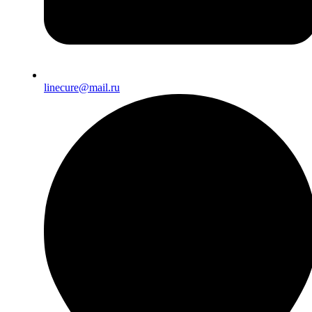
linecure@mail.ru