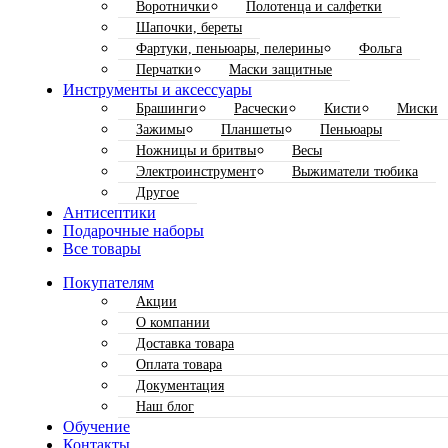
Воротнички
Полотенца и салфетки
Шапочки, береты
Фартуки, пеньюары, пелерины
Фольга
Перчатки
Маски защитные
Инструменты и аксессуары
Брашинги
Расчески
Кисти
Миски
Зажимы
Планшеты
Пеньюары
Ножницы и бритвы
Весы
Электроинструмент
Выжиматели тюбика
Другое
Антисептики
Подарочные наборы
Все товары
Покупателям
Акции
О компании
Доставка товара
Оплата товара
Документация
Наш блог
Обучение
Контакты