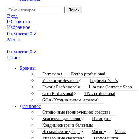
Поиск
Вход
0
Сравнить
Избранное
0
пунктов
0
₽
Меню
0
пунктов
0
₽
Поиск
Бренды
Farmavita
Eterno professional
V-Color professional
Bagheera Nail’s
Favorit Professional
Linecure Cosmetic Shop
Gera Professional
TNL professional
GOA (Уход за лицом и телом)
Для волос
Оттеночные (тонирующие) средства
Красители для волос
Шампуни
Кондиционеры и бальзамы
Несмываемые уходы
Маски
Масла
Укладочные средства
Термозащита