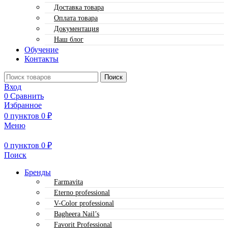
Доставка товара
Оплата товара
Документация
Наш блог
Обучение
Контакты
Поиск
Вход
0
Сравнить
Избранное
0
пунктов
0
₽
Меню
0
пунктов
0
₽
Поиск
Бренды
Farmavita
Eterno professional
V-Color professional
Bagheera Nail’s
Favorit Professional