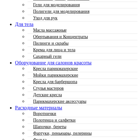
Гели для моделирования
Полигели для моделирования
Уход для рук
Для тела
Масла массажные
Обертывания и Концентраты
Пилинги и скрабы
Крема для лица и тела
Сахарный гели
Оборудование для салонов красоты
Кресла парикмахерские
Мойки парикмахерские
Кресла для барбершопа
Стулья мастеров
Детские кресла
Парикмахерские аксессуары
Расходные материалы
Воротнички
Полотенца и салфетки
Шапочки, береты
Фартуки, пеньюары, пелерины
Фольга