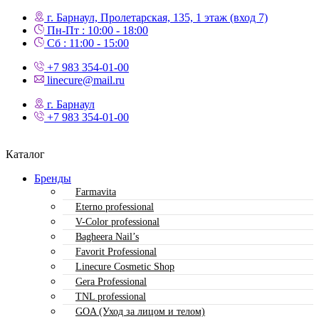
г. Барнаул, Пролетарская, 135,​ 1 этаж (вход 7)
Пн-Пт : 10:00 - 18:00
Сб : 11:00 - 15:00
+7 983 354-01-00
linecure@mail.ru
г. Барнаул
+7 983 354-01-00
Каталог
Бренды
Farmavita
Eterno professional
V-Color professional
Bagheera Nail’s
Favorit Professional
Linecure Cosmetic Shop
Gera Professional
TNL professional
GOA (Уход за лицом и телом)