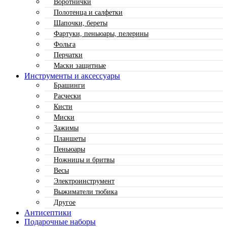
Воротнички
Полотенца и салфетки
Шапочки, береты
Фартуки, пеньюары, пелерины
Фольга
Перчатки
Маски защитные
Инструменты и аксессуары
Брашинги
Расчески
Кисти
Миски
Зажимы
Планшеты
Пеньюары
Ножницы и бритвы
Весы
Электроинструмент
Выжиматели тюбика
Другое
Антисептики
Подарочные наборы