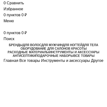
0
Сравнить
Избранное
0
пунктов
0
₽
Меню
0
пунктов
0
₽
Поиск
БРЕНДЫ
ДЛЯ ВОЛОС
ДЛЯ МУЖЧИН
ДЛЯ НОГТЕЙ
ДЛЯ ТЕЛА
ОБОРУДОВАНИЕ ДЛЯ САЛОНОВ КРАСОТЫ
РАСХОДНЫЕ МАТЕРИАЛЫ
ИНСТРУМЕНТЫ И АКСЕССУАРЫ
АНТИСЕПТИКИ
ПОДАРОЧНЫЕ НАБОРЫ
ВСЕ ТОВАРЫ
Главная
Все товары
Инструменты и аксессуары
Другое