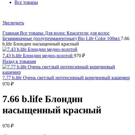
Все товары
Увеличить
Главная
Все товары
Для волос
Красители для волос
Безаммиачные (полуперманентные)
Bio Life Color 100мл
7.66
b.life Блондин насыщенный красный
7.43 b.life Блондин медно-золотой
970
₽
Назад к товарам
7.77 b.life Очень светлый интенсивный коричневый кашемир
970
₽
7.66 b.life Блондин
насыщенный красный
970
₽