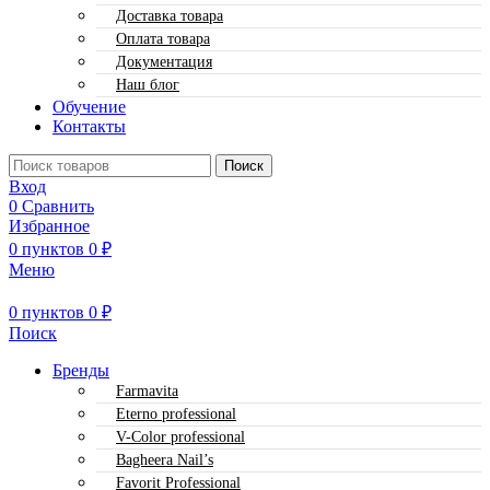
Доставка товара
Оплата товара
Документация
Наш блог
Обучение
Контакты
Поиск
Вход
0
Сравнить
Избранное
0
пунктов
0
₽
Меню
0
пунктов
0
₽
Поиск
Бренды
Farmavita
Eterno professional
V-Color professional
Bagheera Nail’s
Favorit Professional