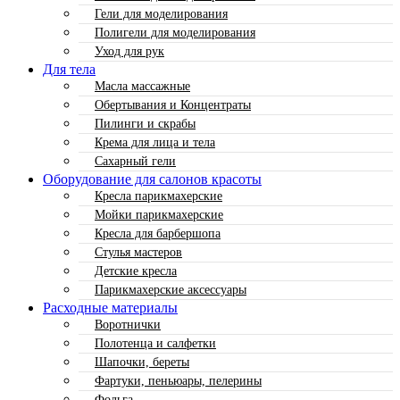
Гели для моделирования
Полигели для моделирования
Уход для рук
Для тела
Масла массажные
Обертывания и Концентраты
Пилинги и скрабы
Крема для лица и тела
Сахарный гели
Оборудование для салонов красоты
Кресла парикмахерские
Мойки парикмахерские
Кресла для барбершопа
Стулья мастеров
Детские кресла
Парикмахерские аксессуары
Расходные материалы
Воротнички
Полотенца и салфетки
Шапочки, береты
Фартуки, пеньюары, пелерины
Фольга