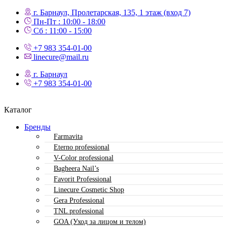
г. Барнаул, Пролетарская, 135,​ 1 этаж (вход 7)
Пн-Пт : 10:00 - 18:00
Сб : 11:00 - 15:00
+7 983 354-01-00
linecure@mail.ru
г. Барнаул
+7 983 354-01-00
Каталог
Бренды
Farmavita
Eterno professional
V-Color professional
Bagheera Nail’s
Favorit Professional
Linecure Cosmetic Shop
Gera Professional
TNL professional
GOA (Уход за лицом и телом)