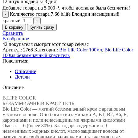
12
штук продано за 3 дня
Добавьте товара на
5 000
₽
, чтобы доставка была бесплатна!
Количество товара 7.66 b.life Блондин насыщенный
красный
В корзину
Купить сразу
Сравнить
В избранное
42
покупателя смотрят этот товар сейчас
Артикул:
2766
Категории:
Bio Life Color 100мл
,
Bio Life Color
100мл безаммиачный краситель
Поделиться:
Описание
Детали
Описание
B.LIFE COLOR
БЕЗАММИАЧНЫЙ КРАСИТЕЛЬ
Bio Life Color — мягкий безаммиачный крем с аргановым
маслом в основе. Оно богато витаминами A, B1, B2, B6, E,
каротинами и полиненасыщенными жирными кислотами
Омега — 6 (более 80%). Благодаря содержанию 9
незаменимых жирных кислот, масло защищает волосы от
разрушения свободными радикалами, а также укрепляет