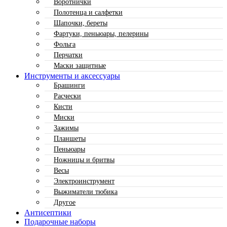
Воротнички
Полотенца и салфетки
Шапочки, береты
Фартуки, пеньюары, пелерины
Фольга
Перчатки
Маски защитные
Инструменты и аксессуары
Брашинги
Расчески
Кисти
Миски
Зажимы
Планшеты
Пеньюары
Ножницы и бритвы
Весы
Электроинструмент
Выжиматели тюбика
Другое
Антисептики
Подарочные наборы