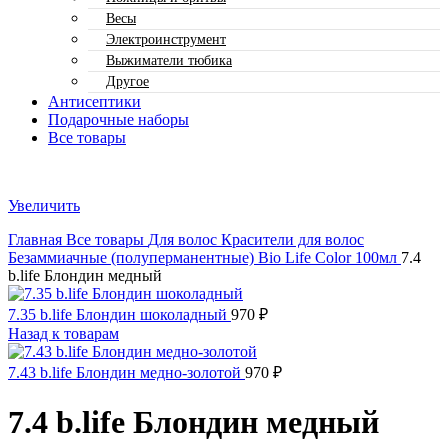
Весы
Электроинструмент
Выжиматели тюбика
Другое
Антисептики
Подарочные наборы
Все товары
Увеличить
Главная
Все товары
Для волос
Красители для волос
Безаммиачные (полуперманентные)
Bio Life Color 100мл
7.4
b.life Блондин медный
7.35 b.life Блондин шоколадный
970
₽
Назад к товарам
7.43 b.life Блондин медно-золотой
970
₽
7.4 b.life Блондин медный