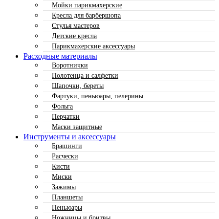
Мойки парикмахерские
Кресла для барбершопа
Стулья мастеров
Детские кресла
Парикмахерские аксессуары
Расходные материалы
Воротнички
Полотенца и салфетки
Шапочки, береты
Фартуки, пеньюары, пелерины
Фольга
Перчатки
Маски защитные
Инструменты и аксессуары
Брашинги
Расчески
Кисти
Миски
Зажимы
Планшеты
Пеньюары
Ножницы и бритвы