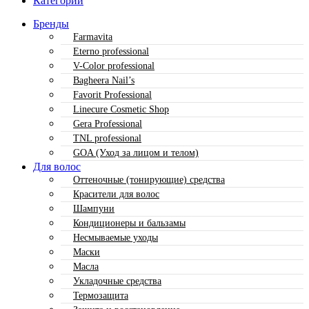
Категории
Бренды
Farmavita
Eterno professional
V-Color professional
Bagheera Nail’s
Favorit Professional
Linecure Cosmetic Shop
Gera Professional
TNL professional
GOA (Уход за лицом и телом)
Для волос
Оттеночные (тонирующие) средства
Красители для волос
Шампуни
Кондиционеры и бальзамы
Несмываемые уходы
Маски
Масла
Укладочные средства
Термозащита