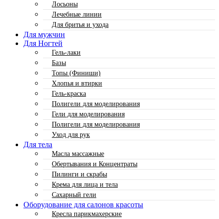
Лосьоны
Лечебные линии
Для бритья и ухода
Для мужчин
Для Ногтей
Гель-лаки
Базы
Топы (Финиши)
Хлопья и втирки
Гель-краска
Полигели для моделирования
Гели для моделирования
Полигели для моделирования
Уход для рук
Для тела
Масла массажные
Обертывания и Концентраты
Пилинги и скрабы
Крема для лица и тела
Сахарный гели
Оборудование для салонов красоты
Кресла парикмахерские