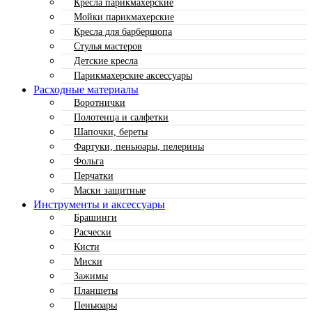
Кресла парикмахерские
Мойки парикмахерские
Кресла для барбершопа
Стулья мастеров
Детские кресла
Парикмахерские аксессуары
Расходные материалы
Воротнички
Полотенца и салфетки
Шапочки, береты
Фартуки, пеньюары, пелерины
Фольга
Перчатки
Маски защитные
Инструменты и аксессуары
Брашинги
Расчески
Кисти
Миски
Зажимы
Планшеты
Пеньюары