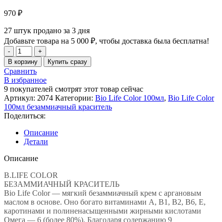
970
₽
27
штук продано за 3 дня
Добавьте товара на
5 000
₽
, чтобы доставка была бесплатна!
В корзину
Купить сразу
Сравнить
В избранное
9
покупателей смотрят этот товар сейчас
Артикул:
2074
Категории:
Bio Life Color 100мл
,
Bio Life Color
100мл безаммиачный краситель
Поделиться:
Описание
Детали
Описание
B.LIFE COLOR
БЕЗАММИАЧНЫЙ КРАСИТЕЛЬ
Bio Life Color — мягкий безаммиачный крем с аргановым
маслом в основе. Оно богато витаминами A, B1, B2, B6, E,
каротинами и полиненасыщенными жирными кислотами
Омега — 6 (более 80%). Благодаря содержанию 9