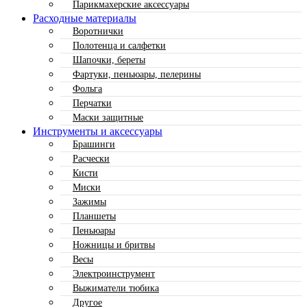
Парикмахерские аксессуары
Расходные материалы
Воротнички
Полотенца и салфетки
Шапочки, береты
Фартуки, пеньюары, пелерины
Фольга
Перчатки
Маски защитные
Инструменты и аксессуары
Брашинги
Расчески
Кисти
Миски
Зажимы
Планшеты
Пеньюары
Ножницы и бритвы
Весы
Электроинструмент
Выжиматели тюбика
Другое