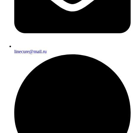
linecure@mail.ru