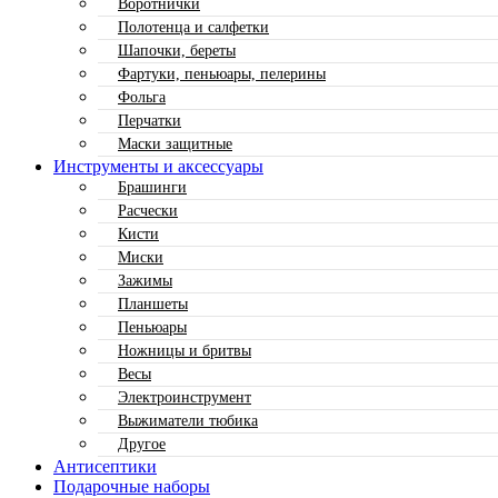
Воротнички
Полотенца и салфетки
Шапочки, береты
Фартуки, пеньюары, пелерины
Фольга
Перчатки
Маски защитные
Инструменты и аксессуары
Брашинги
Расчески
Кисти
Миски
Зажимы
Планшеты
Пеньюары
Ножницы и бритвы
Весы
Электроинструмент
Выжиматели тюбика
Другое
Антисептики
Подарочные наборы