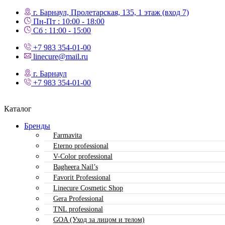
г. Барнаул, Пролетарская, 135,​ 1 этаж (вход 7)
Пн-Пт : 10:00 - 18:00
Сб : 11:00 - 15:00
+7 983 354-01-00
linecure@mail.ru
г. Барнаул
+7 983 354-01-00
Каталог
Бренды
Farmavita
Eterno professional
V-Color professional
Bagheera Nail’s
Favorit Professional
Linecure Cosmetic Shop
Gera Professional
TNL professional
GOA (Уход за лицом и телом)