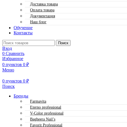
Доставка товара
Оплата товара
Документация
Наш блог
Обучение
Контакты
Поиск
Вход
0
Сравнить
Избранное
0
пунктов
0
₽
Меню
0
пунктов
0
₽
Поиск
Бренды
Farmavita
Eterno professional
V-Color professional
Bagheera Nail’s
Favorit Professional