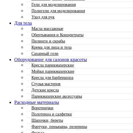
Гели для моделирования
Полигели для моделирования
Уход для рук
Для тела
Масла массажные
Обертывания и Концентраты
Пилинги и скрабы
Крема для лица и тела
Сахарный гели
Оборудование для салонов красоты
Кресла парикмахерские
Мойки парикмахерские
Кресла для барбершопа
Стулья мастеров
Детские кресла
Парикмахерские аксессуары
Расходные материалы
Воротнички
Полотенца и салфетки
Шапочки, береты
Фартуки, пеньюары, пелерины
Фольга