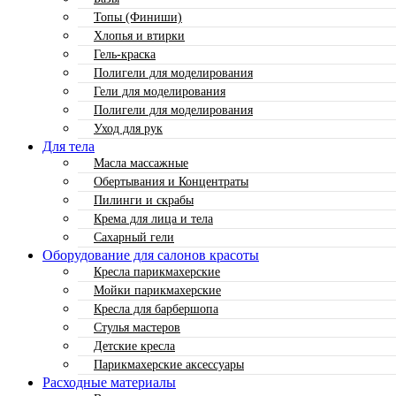
Топы (Финиши)
Хлопья и втирки
Гель-краска
Полигели для моделирования
Гели для моделирования
Полигели для моделирования
Уход для рук
Для тела
Масла массажные
Обертывания и Концентраты
Пилинги и скрабы
Крема для лица и тела
Сахарный гели
Оборудование для салонов красоты
Кресла парикмахерские
Мойки парикмахерские
Кресла для барбершопа
Стулья мастеров
Детские кресла
Парикмахерские аксессуары
Расходные материалы