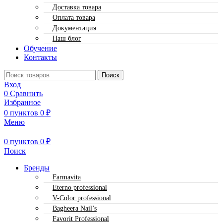
Доставка товара
Оплата товара
Документация
Наш блог
Обучение
Контакты
Поиск
Вход
0
Сравнить
Избранное
0
пунктов
0
₽
Меню
0
пунктов
0
₽
Поиск
Бренды
Farmavita
Eterno professional
V-Color professional
Bagheera Nail’s
Favorit Professional