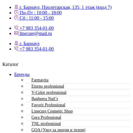
г. Барнаул, Пролетарская, 135,​ 1 этаж (вход 7)
Пн-Пт : 10:00 - 18:00
Сб : 11:00 - 15:00
+7 983 354-01-00
linecure@mail.ru
г. Барнаул
+7 983 354-01-00
Каталог
Бренды
Farmavita
Eterno professional
V-Color professional
Bagheera Nail’s
Favorit Professional
Linecure Cosmetic Shop
Gera Professional
TNL professional
GOA (Уход за лицом и телом)