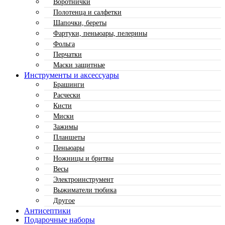
Воротнички
Полотенца и салфетки
Шапочки, береты
Фартуки, пеньюары, пелерины
Фольга
Перчатки
Маски защитные
Инструменты и аксессуары
Брашинги
Расчески
Кисти
Миски
Зажимы
Планшеты
Пеньюары
Ножницы и бритвы
Весы
Электроинструмент
Выжиматели тюбика
Другое
Антисептики
Подарочные наборы