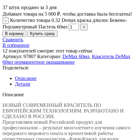
37
штук продано за 3 дня
Добавьте товара на
5 000
₽
, чтобы доставка была бесплатна!
Количество товара 0.32 Demax краска д/волос Бежево-
Перламутровый Пастель 60мл
В корзину
Купить сразу
Сравнить
В избранное
12
покупателей смотрят этот товар сейчас
Артикул:
97807
Категории:
DeMax 60мл
,
Краситель DeMax
60мл перманентное окрашивание
Поделиться:
Описание
Детали
Описание
НОВЫЙ СОВРЕМЕННЫЙ КРАСИТЕЛЬ ПО
ЕВРОПЕЙСКИМ ТЕХНОЛОГИЯМ. РАЗРАБОТАНО И
СДЕЛАНО В РОССИИ.
Представляем новый Российский продукт для
профессионалов – результат многолетнего изучения самого
передового мирового опыта и кропотливой работы
отечественных специалистов –Крем-Краску для волос