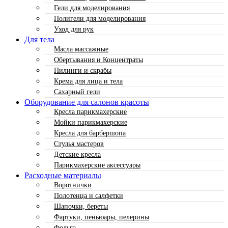
Гели для моделирования
Полигели для моделирования
Уход для рук
Для тела
Масла массажные
Обертывания и Концентраты
Пилинги и скрабы
Крема для лица и тела
Сахарный гели
Оборудование для салонов красоты
Кресла парикмахерские
Мойки парикмахерские
Кресла для барбершопа
Стулья мастеров
Детские кресла
Парикмахерские аксессуары
Расходные материалы
Воротнички
Полотенца и салфетки
Шапочки, береты
Фартуки, пеньюары, пелерины
Фольга