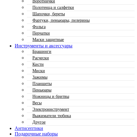
Воротнички
Полотенца и салфетки
Шапочки, береты
Фартуки, пеньюары, пелерины
Фольга
Перчатки
Маски защитные
Инструменты и аксессуары
Брашинги
Расчески
Кисти
Миски
Зажимы
Планшеты
Пеньюары
Ножницы и бритвы
Весы
Электроинструмент
Выжиматели тюбика
Другое
Антисептики
Подарочные наборы