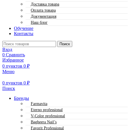
Доставка товара
Оплата товара
Документация
Наш блог
Обучение
Контакты
Поиск
Вход
0
Сравнить
Избранное
0
пунктов
0
₽
Меню
0
пунктов
0
₽
Поиск
Бренды
Farmavita
Eterno professional
V-Color professional
Bagheera Nail’s
Favorit Professional