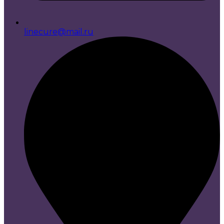
linecure@mail.ru