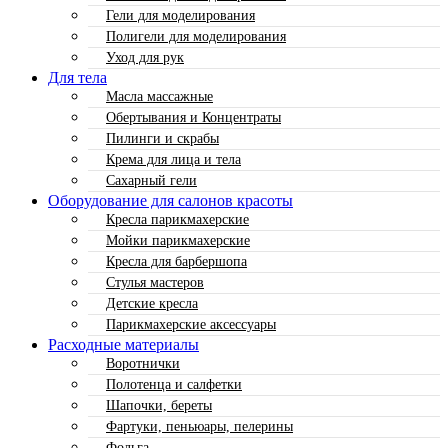
Гели для моделирования
Полигели для моделирования
Уход для рук
Для тела
Масла массажные
Обертывания и Концентраты
Пилинги и скрабы
Крема для лица и тела
Сахарный гели
Оборудование для салонов красоты
Кресла парикмахерские
Мойки парикмахерские
Кресла для барбершопа
Стулья мастеров
Детские кресла
Парикмахерские аксессуары
Расходные материалы
Воротнички
Полотенца и салфетки
Шапочки, береты
Фартуки, пеньюары, пелерины
Фольга