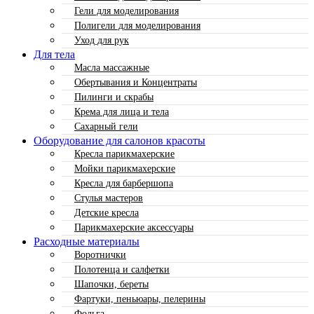
Гели для моделирования
Полигели для моделирования
Уход для рук
Для тела
Масла массажные
Обертывания и Концентраты
Пилинги и скрабы
Крема для лица и тела
Сахарный гели
Оборудование для салонов красоты
Кресла парикмахерские
Мойки парикмахерские
Кресла для барбершопа
Стулья мастеров
Детские кресла
Парикмахерские аксессуары
Расходные материалы
Воротнички
Полотенца и салфетки
Шапочки, береты
Фартуки, пеньюары, пелерины
Фольга