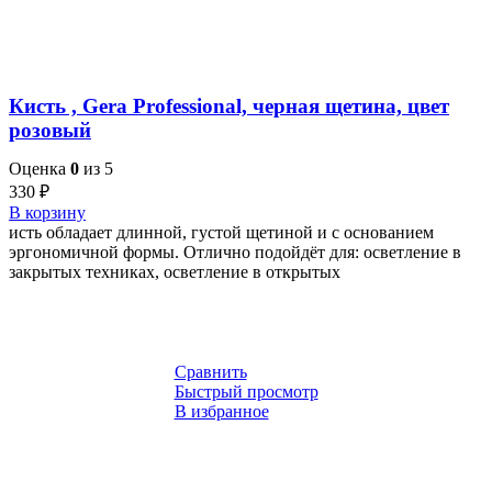
Кисть , Gera Professional, черная щетина, цвет
розовый
Оценка
0
из 5
330
₽
В корзину
исть обладает длинной, густой щетиной и с основанием
эргономичной формы. Отлично подойдёт для: осветление в
закрытых техниках, осветление в открытых
Сравнить
Быстрый просмотр
В избранное