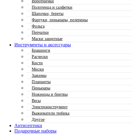
Воротнички
Полотенца и салфетки
Шапочки, береты
Фартуки, пеньюары, пелерины
Фольга
Перчатки
Маски защитные
Инструменты и аксессуары
Брашинги
Расчески
Кисти
Миски
Зажимы
Планшеты
Пеньюары
Ножницы и бритвы
Весы
Электроинструмент
Выжиматели тюбика
Другое
Антисептики
Подарочные наборы