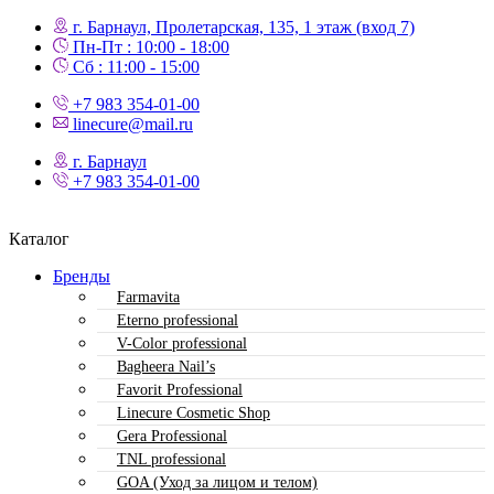
г. Барнаул, Пролетарская, 135,​ 1 этаж (вход 7)
Пн-Пт : 10:00 - 18:00
Сб : 11:00 - 15:00
+7 983 354-01-00
linecure@mail.ru
г. Барнаул
+7 983 354-01-00
Каталог
Бренды
Farmavita
Eterno professional
V-Color professional
Bagheera Nail’s
Favorit Professional
Linecure Cosmetic Shop
Gera Professional
TNL professional
GOA (Уход за лицом и телом)