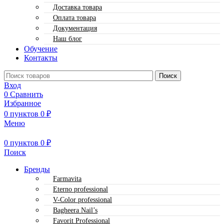
Доставка товара
Оплата товара
Документация
Наш блог
Обучение
Контакты
Поиск
Вход
0
Сравнить
Избранное
0
пунктов
0
₽
Меню
0
пунктов
0
₽
Поиск
Бренды
Farmavita
Eterno professional
V-Color professional
Bagheera Nail’s
Favorit Professional