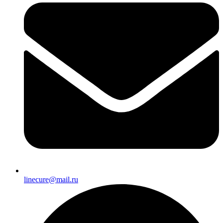
linecure@mail.ru