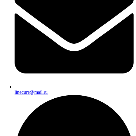
linecure@mail.ru