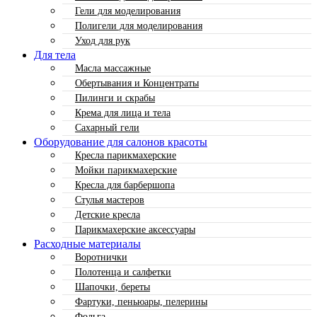
Гели для моделирования
Полигели для моделирования
Уход для рук
Для тела
Масла массажные
Обертывания и Концентраты
Пилинги и скрабы
Крема для лица и тела
Сахарный гели
Оборудование для салонов красоты
Кресла парикмахерские
Мойки парикмахерские
Кресла для барбершопа
Стулья мастеров
Детские кресла
Парикмахерские аксессуары
Расходные материалы
Воротнички
Полотенца и салфетки
Шапочки, береты
Фартуки, пеньюары, пелерины
Фольга