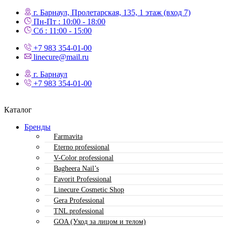
г. Барнаул, Пролетарская, 135,​ 1 этаж (вход 7)
Пн-Пт : 10:00 - 18:00
Сб : 11:00 - 15:00
+7 983 354-01-00
linecure@mail.ru
г. Барнаул
+7 983 354-01-00
Каталог
Бренды
Farmavita
Eterno professional
V-Color professional
Bagheera Nail’s
Favorit Professional
Linecure Cosmetic Shop
Gera Professional
TNL professional
GOA (Уход за лицом и телом)