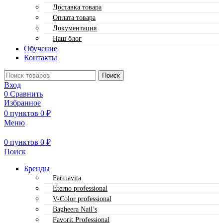
Доставка товара
Оплата товара
Документация
Наш блог
Обучение
Контакты
Поиск
Вход
0
Сравнить
Избранное
0
пунктов
0
₽
Меню
0
пунктов
0
₽
Поиск
Бренды
Farmavita
Eterno professional
V-Color professional
Bagheera Nail’s
Favorit Professional