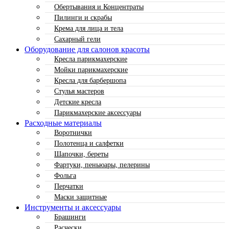
Обертывания и Концентраты
Пилинги и скрабы
Крема для лица и тела
Сахарный гели
Оборудование для салонов красоты
Кресла парикмахерские
Мойки парикмахерские
Кресла для барбершопа
Стулья мастеров
Детские кресла
Парикмахерские аксессуары
Расходные материалы
Воротнички
Полотенца и салфетки
Шапочки, береты
Фартуки, пеньюары, пелерины
Фольга
Перчатки
Маски защитные
Инструменты и аксессуары
Брашинги
Расчески