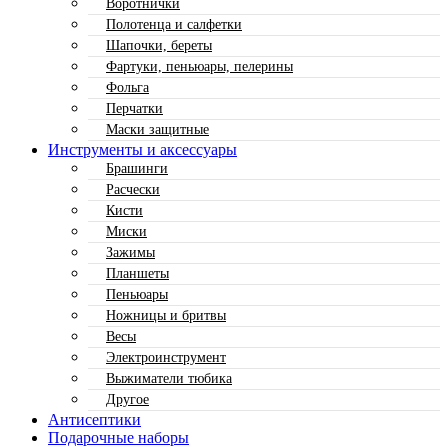
Воротнички
Полотенца и салфетки
Шапочки, береты
Фартуки, пеньюары, пелерины
Фольга
Перчатки
Маски защитные
Инструменты и аксессуары
Брашинги
Расчески
Кисти
Миски
Зажимы
Планшеты
Пеньюары
Ножницы и бритвы
Весы
Электроинструмент
Выжиматели тюбика
Другое
Антисептики
Подарочные наборы