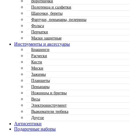
Воротнички
Полотенца и салфетки
Шапочки, береты
Фартуки, пеньюары, пелерины
Фольга
Перчатки
Маски защитные
Инструменты и аксессуары
Брашинги
Расчески
Кисти
Миски
Зажимы
Планшеты
Пеньюары
Ножницы и бритвы
Весы
Электроинструмент
Выжиматели тюбика
Другое
Антисептики
Подарочные наборы