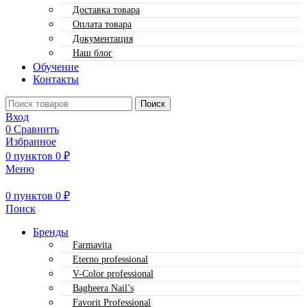
Доставка товара
Оплата товара
Документация
Наш блог
Обучение
Контакты
Поиск
Вход
0
Сравнить
Избранное
0
пунктов
0
₽
Меню
0
пунктов
0
₽
Поиск
Бренды
Farmavita
Eterno professional
V-Color professional
Bagheera Nail’s
Favorit Professional