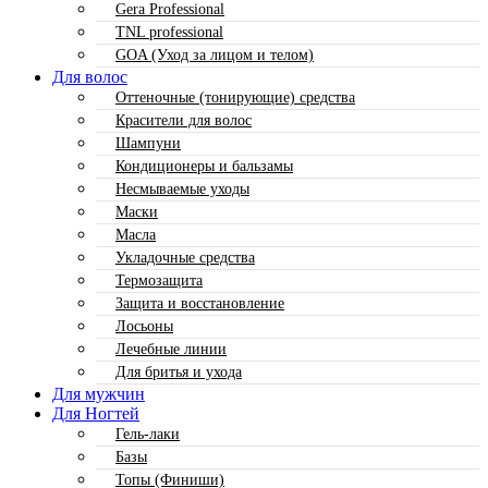
Gera Professional
TNL professional
GOA (Уход за лицом и телом)
Для волос
Оттеночные (тонирующие) средства
Красители для волос
Шампуни
Кондиционеры и бальзамы
Несмываемые уходы
Маски
Масла
Укладочные средства
Термозащита
Защита и восстановление
Лосьоны
Лечебные линии
Для бритья и ухода
Для мужчин
Для Ногтей
Гель-лаки
Базы
Топы (Финиши)