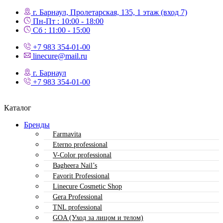
г. Барнаул, Пролетарская, 135,​ 1 этаж (вход 7)
Пн-Пт : 10:00 - 18:00
Сб : 11:00 - 15:00
+7 983 354-01-00
linecure@mail.ru
г. Барнаул
+7 983 354-01-00
Каталог
Бренды
Farmavita
Eterno professional
V-Color professional
Bagheera Nail’s
Favorit Professional
Linecure Cosmetic Shop
Gera Professional
TNL professional
GOA (Уход за лицом и телом)