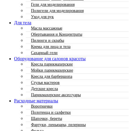
Гели для моделирования
Полигели для моделирования
Уход для рук
Для тела
Масла массажные
Обертывания и Концентраты
Пилинги и скрабы
Крема для лица и тела
Сахарный гели
Оборудование для салонов красоты
Кресла парикмахерские
Мойки парикмахерские
Кресла для барбершопа
Стулья мастеров
Детские кресла
Парикмахерские аксессуары
Расходные материалы
Воротнички
Полотенца и салфетки
Шапочки, береты
Фартуки, пеньюары, пелерины
Фольга