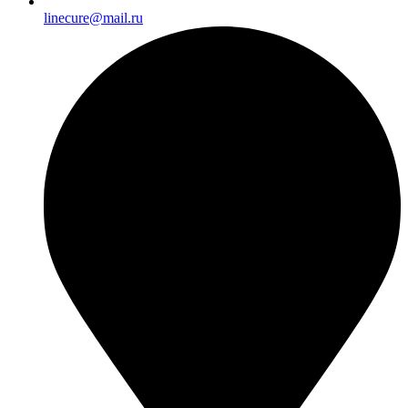
linecure@mail.ru