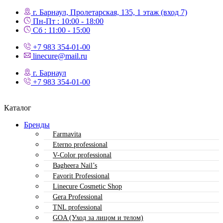
г. Барнаул, Пролетарская, 135,​ 1 этаж (вход 7)
Пн-Пт : 10:00 - 18:00
Сб : 11:00 - 15:00
+7 983 354-01-00
linecure@mail.ru
г. Барнаул
+7 983 354-01-00
Каталог
Бренды
Farmavita
Eterno professional
V-Color professional
Bagheera Nail’s
Favorit Professional
Linecure Cosmetic Shop
Gera Professional
TNL professional
GOA (Уход за лицом и телом)