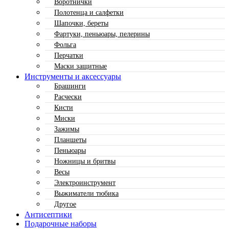
Воротнички
Полотенца и салфетки
Шапочки, береты
Фартуки, пеньюары, пелерины
Фольга
Перчатки
Маски защитные
Инструменты и аксессуары
Брашинги
Расчески
Кисти
Миски
Зажимы
Планшеты
Пеньюары
Ножницы и бритвы
Весы
Электроинструмент
Выжиматели тюбика
Другое
Антисептики
Подарочные наборы