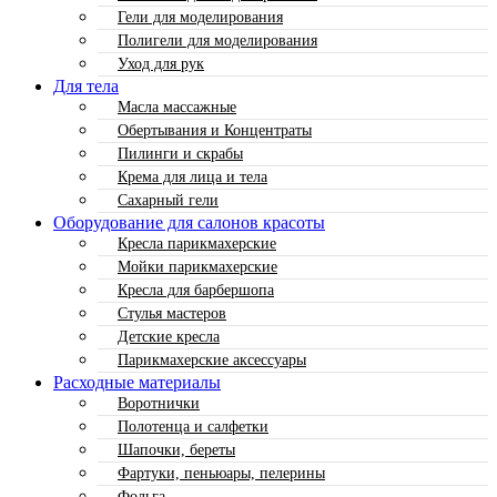
Гели для моделирования
Полигели для моделирования
Уход для рук
Для тела
Масла массажные
Обертывания и Концентраты
Пилинги и скрабы
Крема для лица и тела
Сахарный гели
Оборудование для салонов красоты
Кресла парикмахерские
Мойки парикмахерские
Кресла для барбершопа
Стулья мастеров
Детские кресла
Парикмахерские аксессуары
Расходные материалы
Воротнички
Полотенца и салфетки
Шапочки, береты
Фартуки, пеньюары, пелерины
Фольга