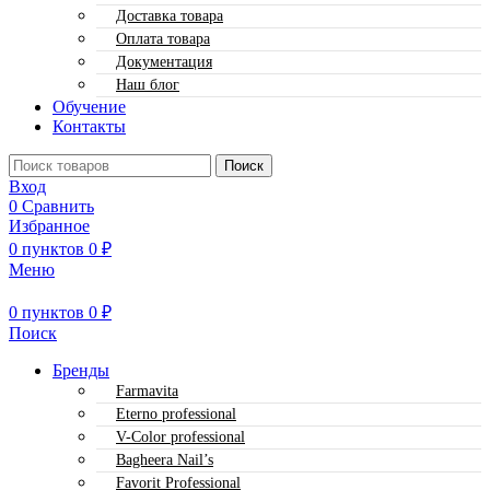
Доставка товара
Оплата товара
Документация
Наш блог
Обучение
Контакты
Поиск
Вход
0
Сравнить
Избранное
0
пунктов
0
₽
Меню
0
пунктов
0
₽
Поиск
Бренды
Farmavita
Eterno professional
V-Color professional
Bagheera Nail’s
Favorit Professional