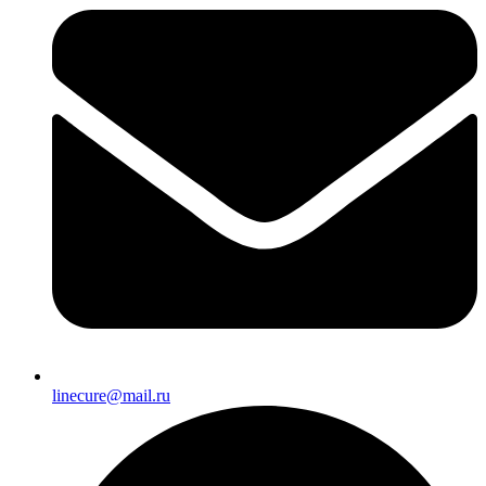
linecure@mail.ru