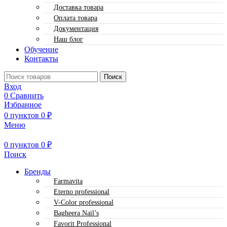
Доставка товара
Оплата товара
Документация
Наш блог
Обучение
Контакты
Поиск
Вход
0
Сравнить
Избранное
0
пунктов
0
₽
Меню
0
пунктов
0
₽
Поиск
Бренды
Farmavita
Eterno professional
V-Color professional
Bagheera Nail’s
Favorit Professional