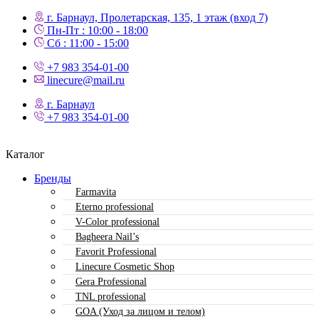
г. Барнаул, Пролетарская, 135,​ 1 этаж (вход 7)
Пн-Пт : 10:00 - 18:00
Сб : 11:00 - 15:00
+7 983 354-01-00
linecure@mail.ru
г. Барнаул
+7 983 354-01-00
Каталог
Бренды
Farmavita
Eterno professional
V-Color professional
Bagheera Nail’s
Favorit Professional
Linecure Cosmetic Shop
Gera Professional
TNL professional
GOA (Уход за лицом и телом)