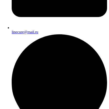
linecure@mail.ru