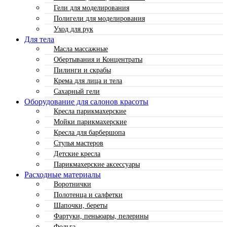
Гели для моделирования
Полигели для моделирования
Уход для рук
Для тела
Масла массажные
Обертывания и Концентраты
Пилинги и скрабы
Крема для лица и тела
Сахарный гели
Оборудование для салонов красоты
Кресла парикмахерские
Мойки парикмахерские
Кресла для барбершопа
Стулья мастеров
Детские кресла
Парикмахерские аксессуары
Расходные материалы
Воротнички
Полотенца и салфетки
Шапочки, береты
Фартуки, пеньюары, пелерины
Фольга