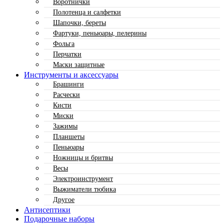
Воротнички
Полотенца и салфетки
Шапочки, береты
Фартуки, пеньюары, пелерины
Фольга
Перчатки
Маски защитные
Инструменты и аксессуары
Брашинги
Расчески
Кисти
Миски
Зажимы
Планшеты
Пеньюары
Ножницы и бритвы
Весы
Электроинструмент
Выжиматели тюбика
Другое
Антисептики
Подарочные наборы