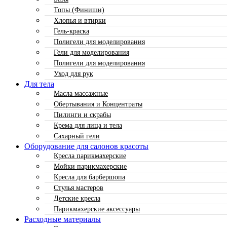
Топы (Финиши)
Хлопья и втирки
Гель-краска
Полигели для моделирования
Гели для моделирования
Полигели для моделирования
Уход для рук
Для тела
Масла массажные
Обертывания и Концентраты
Пилинги и скрабы
Крема для лица и тела
Сахарный гели
Оборудование для салонов красоты
Кресла парикмахерские
Мойки парикмахерские
Кресла для барбершопа
Стулья мастеров
Детские кресла
Парикмахерские аксессуары
Расходные материалы