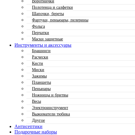
Воротнички
Полотенца и салфетки
Шапочки, береты
Фартуки, пеньюары, пелерины
Фольга
Перчатки
Маски защитные
Инструменты и аксессуары
Брашинги
Расчески
Кисти
Миски
Зажимы
Планшеты
Пеньюары
Ножницы и бритвы
Весы
Электроинструмент
Выжиматели тюбика
Другое
Антисептики
Подарочные наборы