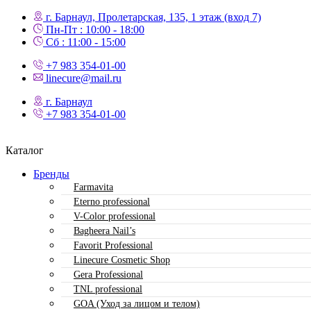
г. Барнаул, Пролетарская, 135,​ 1 этаж (вход 7)
Пн-Пт : 10:00 - 18:00
Сб : 11:00 - 15:00
+7 983 354-01-00
linecure@mail.ru
г. Барнаул
+7 983 354-01-00
Каталог
Бренды
Farmavita
Eterno professional
V-Color professional
Bagheera Nail’s
Favorit Professional
Linecure Cosmetic Shop
Gera Professional
TNL professional
GOA (Уход за лицом и телом)