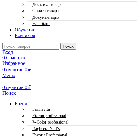
Доставка товара
Оплата товара
Документация
Наш блог
Обучение
Контакты
Поиск
Вход
0
Сравнить
Избранное
0
пунктов
0
₽
Меню
0
пунктов
0
₽
Поиск
Бренды
Farmavita
Eterno professional
V-Color professional
Bagheera Nail’s
Favorit Professional