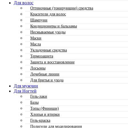
Для волос
Оттеночные (тонирующие) средства
Красители для волос
Шампуни
Кондиционеры и бальзамы
Несмываемые уходы
Маски
Масла
Укладочные средства
Термозащита
Защита и восстановление
Лосьоны
Лечебные линии
Для бритья и ухода
Для мужчин
Для Ногтей
Гель-лаки
Базы
Топы (Финиши)
Хлопья и втирки
Гель-краска
Полигели для моделирования