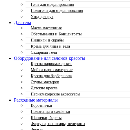
Гели для моделирования
Полигели для моделирования
Уход для рук
Для тела
Масла массажные
Обертывания и Концентраты
Пилинги и скрабы
Крема для лица и тела
Сахарный гели
Оборудование для салонов красоты
Кресла парикмахерские
Мойки парикмахерские
Кресла для барбершопа
Стулья мастеров
Детские кресла
Парикмахерские аксессуары
Расходные материалы
Воротнички
Полотенца и салфетки
Шапочки, береты
Фартуки, пеньюары, пелерины
Фольга