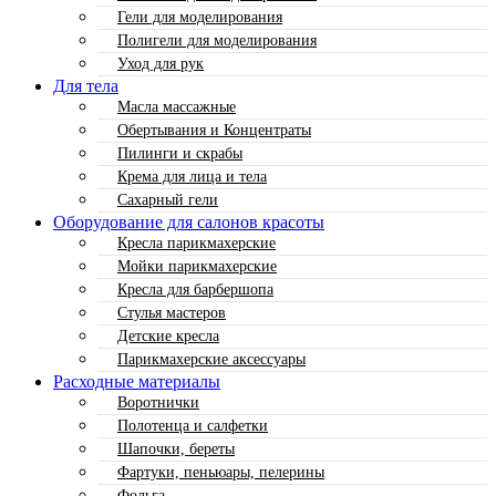
Гели для моделирования
Полигели для моделирования
Уход для рук
Для тела
Масла массажные
Обертывания и Концентраты
Пилинги и скрабы
Крема для лица и тела
Сахарный гели
Оборудование для салонов красоты
Кресла парикмахерские
Мойки парикмахерские
Кресла для барбершопа
Стулья мастеров
Детские кресла
Парикмахерские аксессуары
Расходные материалы
Воротнички
Полотенца и салфетки
Шапочки, береты
Фартуки, пеньюары, пелерины
Фольга