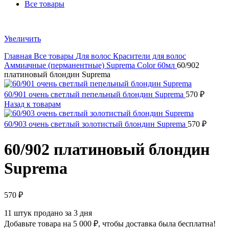
Все товары
Увеличить
Главная
Все товары
Для волос
Красители для волос
Аммиачные (перманентные)
Suprema Color 60мл
60/902
платиновый блондин Suprema
60/901 очень светлый пепельный блондин Suprema
570
₽
Назад к товарам
60/903 очень светлый золотистый блондин Suprema
570
₽
60/902 платиновый блондин
Suprema
570
₽
11
штук продано за 3 дня
Добавьте товара на
5 000
₽
, чтобы доставка была бесплатна!