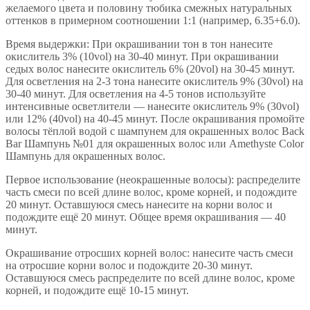
желаемого цвета и половину тюбика смежных натуральных
оттенков в примерном соотношении 1:1 (например, 6.35+6.0).
Время выдержки: При окрашивании тон в тон нанесите
окислитель 3% (10vol) на 30-40 минут. При окрашивании
седых волос нанесите окислитель 6% (20vol) на 30-45 минут.
Для осветления на 2-3 тона нанесите окислитель 9% (30vol) на
30-40 минут. Для осветления на 4-5 тонов используйте
интенсивные осветлители — нанесите окислитель 9% (30vol)
или 12% (40vol) на 40-45 минут. После окрашивания промойте
волосы тёплой водой с шампунем для окрашенных волос Back
Bar Шампунь №01 для окрашенных волос или Amethyste Color
Шампунь для окрашенных волос.
Первое использование (неокрашенные волосы): распределите
часть смеси по всей длине волос, кроме корней, и подождите
20 минут. Оставшуюся смесь нанесите на корни волос и
подождите ещё 20 минут. Общее время окрашивания — 40
минут.
Окрашивание отросших корней волос: нанесите часть смеси
на отросшие корни волос и подождите 20-30 минут.
Оставшуюся смесь распределите по всей длине волос, кроме
корней, и подождите ещё 10-15 минут.