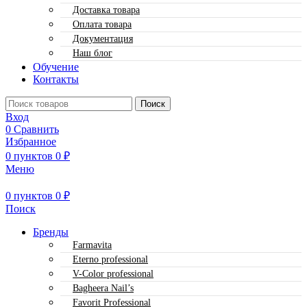
Доставка товара
Оплата товара
Документация
Наш блог
Обучение
Контакты
Поиск
Вход
0
Сравнить
Избранное
0
пунктов
0
₽
Меню
0
пунктов
0
₽
Поиск
Бренды
Farmavita
Eterno professional
V-Color professional
Bagheera Nail’s
Favorit Professional