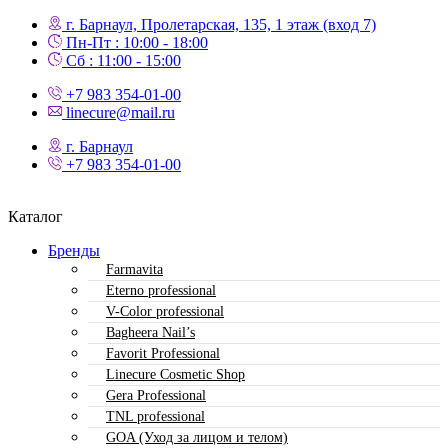
г. Барнаул, Пролетарская, 135,​ 1 этаж (вход 7)
Пн-Пт : 10:00 - 18:00
Сб : 11:00 - 15:00
+7 983 354-01-00
linecure@mail.ru
г. Барнаул
+7 983 354-01-00
Каталог
Бренды
Farmavita
Eterno professional
V-Color professional
Bagheera Nail’s
Favorit Professional
Linecure Cosmetic Shop
Gera Professional
TNL professional
GOA (Уход за лицом и телом)