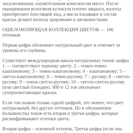
эксклюзивным, изумительным комплексом масел. После
окрашивания волосяная кутикула плотно закрыта, волосы
приобретают блестящий вид, а масла входящие в состав
краски делают волосы здоровыми и шелковистыми.
ОШЕЛОМЛЯЮЩАЯ КОЛЛЕКЦИЯ ЦВЕТОВ — 106
оттенков
Первая цифра обозначает натуральный цвет и отвечает за
уровень его глубины.
Существует международная шкала натуральных тонов: цифра
1 — соответствует черному цвету; 2 – темно-темно
каштановому; 3 – темно-каштановому; 4 – каштановому; 5 –
светло-каштановому; 6 – темно-русому; 7 – русому; 8 – светло-
русому; 9 – очень светло-русому; 10 – светло-светло-русому
(или светлый блондин). 900 и 12 тон обозначает
суперосветляющие краски.
Если тон назван только одной цифрой, это значит, что цвет
натуральный, без других оттенков. Но в обозначении
большинства тонов есть вторая и третья цифры, которые
расшифровывают оттенки цвета.
Вторая цифра – основной оттенок, Третья цифра (если она