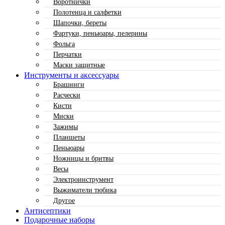
Воротнички
Полотенца и салфетки
Шапочки, береты
Фартуки, пеньюары, пелерины
Фольга
Перчатки
Маски защитные
Инструменты и аксессуары
Брашинги
Расчески
Кисти
Миски
Зажимы
Планшеты
Пеньюары
Ножницы и бритвы
Весы
Электроинструмент
Выжиматели тюбика
Другое
Антисептики
Подарочные наборы