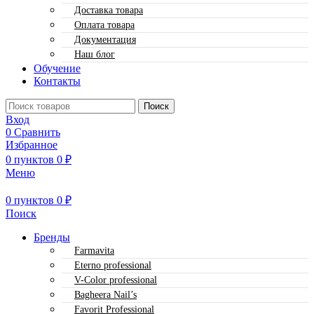
Доставка товара
Оплата товара
Документация
Наш блог
Обучение
Контакты
Поиск
Вход
0
Сравнить
Избранное
0
пунктов
0
₽
Меню
0
пунктов
0
₽
Поиск
Бренды
Farmavita
Eterno professional
V-Color professional
Bagheera Nail’s
Favorit Professional