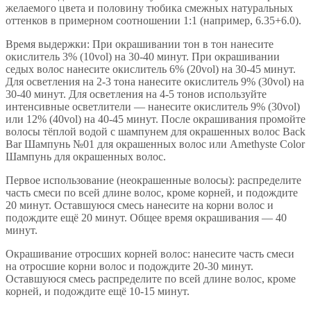
желаемого цвета и половину тюбика смежных натуральных
оттенков в примерном соотношении 1:1 (например, 6.35+6.0).
Время выдержки: При окрашивании тон в тон нанесите
окислитель 3% (10vol) на 30-40 минут. При окрашивании
седых волос нанесите окислитель 6% (20vol) на 30-45 минут.
Для осветления на 2-3 тона нанесите окислитель 9% (30vol) на
30-40 минут. Для осветления на 4-5 тонов используйте
интенсивные осветлители — нанесите окислитель 9% (30vol)
или 12% (40vol) на 40-45 минут. После окрашивания промойте
волосы тёплой водой с шампунем для окрашенных волос Back
Bar Шампунь №01 для окрашенных волос или Amethyste Color
Шампунь для окрашенных волос.
Первое использование (неокрашенные волосы): распределите
часть смеси по всей длине волос, кроме корней, и подождите
20 минут. Оставшуюся смесь нанесите на корни волос и
подождите ещё 20 минут. Общее время окрашивания — 40
минут.
Окрашивание отросших корней волос: нанесите часть смеси
на отросшие корни волос и подождите 20-30 минут.
Оставшуюся смесь распределите по всей длине волос, кроме
корней, и подождите ещё 10-15 минут.