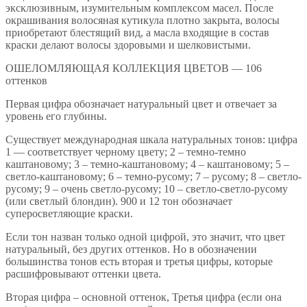
эксклюзивным, изумительным комплексом масел. После
окрашивания волосяная кутикула плотно закрыта, волосы
приобретают блестящий вид, а масла входящие в состав
краски делают волосы здоровыми и шелковистыми.
ОШЕЛОМЛЯЮЩАЯ КОЛЛЕКЦИЯ ЦВЕТОВ — 106
оттенков
Первая цифра обозначает натуральный цвет и отвечает за
уровень его глубины.
Существует международная шкала натуральных тонов: цифра
1 — соответствует черному цвету; 2 – темно-темно
каштановому; 3 – темно-каштановому; 4 – каштановому; 5 –
светло-каштановому; 6 – темно-русому; 7 – русому; 8 – светло-
русому; 9 – очень светло-русому; 10 – светло-светло-русому
(или светлый блондин). 900 и 12 тон обозначает
суперосветляющие краски.
Если тон назван только одной цифрой, это значит, что цвет
натуральный, без других оттенков. Но в обозначении
большинства тонов есть вторая и третья цифры, которые
расшифровывают оттенки цвета.
Вторая цифра – основной оттенок, Третья цифра (если она