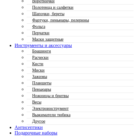
Воротнички
Полотенца и салфетки
Шапочки, береты
Фартуки, пеньюары, пелерины
Фольга
Перчатки
Маски защитные
Инструменты и аксессуары
Брашинги
Расчески
Кисти
Миски
Зажимы
Планшеты
Пеньюары
Ножницы и бритвы
Весы
Электроинструмент
Выжиматели тюбика
Другое
Антисептики
Подарочные наборы