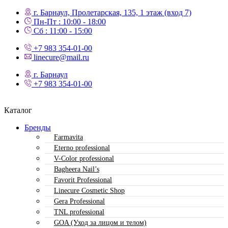
г. Барнаул, Пролетарская, 135,​ 1 этаж (вход 7)
Пн-Пт : 10:00 - 18:00
Сб : 11:00 - 15:00
+7 983 354-01-00
linecure@mail.ru
г. Барнаул
+7 983 354-01-00
Каталог
Бренды
Farmavita
Eterno professional
V-Color professional
Bagheera Nail’s
Favorit Professional
Linecure Cosmetic Shop
Gera Professional
TNL professional
GOA (Уход за лицом и телом)