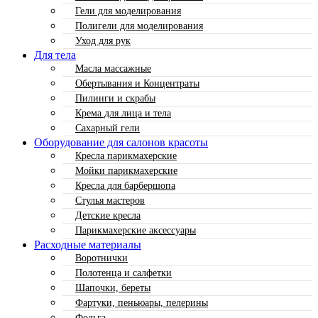
Гели для моделирования
Полигели для моделирования
Уход для рук
Для тела
Масла массажные
Обертывания и Концентраты
Пилинги и скрабы
Крема для лица и тела
Сахарный гели
Оборудование для салонов красоты
Кресла парикмахерские
Мойки парикмахерские
Кресла для барбершопа
Стулья мастеров
Детские кресла
Парикмахерские аксессуары
Расходные материалы
Воротнички
Полотенца и салфетки
Шапочки, береты
Фартуки, пеньюары, пелерины
Фольга