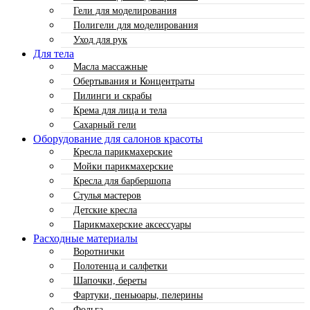
Гели для моделирования
Полигели для моделирования
Уход для рук
Для тела
Масла массажные
Обертывания и Концентраты
Пилинги и скрабы
Крема для лица и тела
Сахарный гели
Оборудование для салонов красоты
Кресла парикмахерские
Мойки парикмахерские
Кресла для барбершопа
Стулья мастеров
Детские кресла
Парикмахерские аксессуары
Расходные материалы
Воротнички
Полотенца и салфетки
Шапочки, береты
Фартуки, пеньюары, пелерины
Фольга