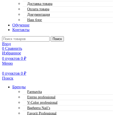
Доставка товара
Оплата товара
Документация
Наш блог
Обучение
Контакты
Поиск
Вход
0
Сравнить
Избранное
0
пунктов
0
₽
Меню
0
пунктов
0
₽
Поиск
Бренды
Farmavita
Eterno professional
V-Color professional
Bagheera Nail’s
Favorit Professional