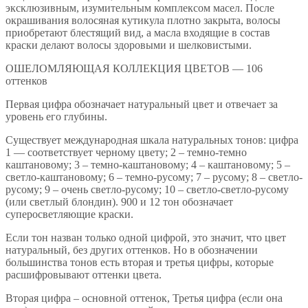
эксклюзивным, изумительным комплексом масел. После
окрашивания волосяная кутикула плотно закрыта, волосы
приобретают блестящий вид, а масла входящие в состав
краски делают волосы здоровыми и шелковистыми.
ОШЕЛОМЛЯЮЩАЯ КОЛЛЕКЦИЯ ЦВЕТОВ — 106
оттенков
Первая цифра обозначает натуральный цвет и отвечает за
уровень его глубины.
Существует международная шкала натуральных тонов: цифра
1 — соответствует черному цвету; 2 – темно-темно
каштановому; 3 – темно-каштановому; 4 – каштановому; 5 –
светло-каштановому; 6 – темно-русому; 7 – русому; 8 – светло-
русому; 9 – очень светло-русому; 10 – светло-светло-русому
(или светлый блондин). 900 и 12 тон обозначает
суперосветляющие краски.
Если тон назван только одной цифрой, это значит, что цвет
натуральный, без других оттенков. Но в обозначении
большинства тонов есть вторая и третья цифры, которые
расшифровывают оттенки цвета.
Вторая цифра – основной оттенок, Третья цифра (если она