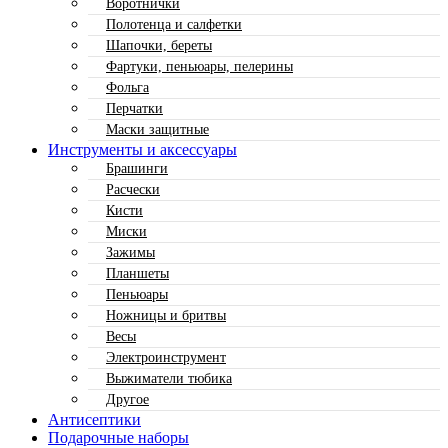
Воротнички
Полотенца и салфетки
Шапочки, береты
Фартуки, пеньюары, пелерины
Фольга
Перчатки
Маски защитные
Инструменты и аксессуары
Брашинги
Расчески
Кисти
Миски
Зажимы
Планшеты
Пеньюары
Ножницы и бритвы
Весы
Электроинструмент
Выжиматели тюбика
Другое
Антисептики
Подарочные наборы