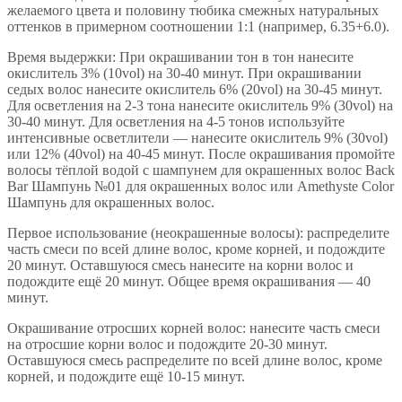
желаемого цвета и половину тюбика смежных натуральных
оттенков в примерном соотношении 1:1 (например, 6.35+6.0).
Время выдержки: При окрашивании тон в тон нанесите
окислитель 3% (10vol) на 30-40 минут. При окрашивании
седых волос нанесите окислитель 6% (20vol) на 30-45 минут.
Для осветления на 2-3 тона нанесите окислитель 9% (30vol) на
30-40 минут. Для осветления на 4-5 тонов используйте
интенсивные осветлители — нанесите окислитель 9% (30vol)
или 12% (40vol) на 40-45 минут. После окрашивания промойте
волосы тёплой водой с шампунем для окрашенных волос Back
Bar Шампунь №01 для окрашенных волос или Amethyste Color
Шампунь для окрашенных волос.
Первое использование (неокрашенные волосы): распределите
часть смеси по всей длине волос, кроме корней, и подождите
20 минут. Оставшуюся смесь нанесите на корни волос и
подождите ещё 20 минут. Общее время окрашивания — 40
минут.
Окрашивание отросших корней волос: нанесите часть смеси
на отросшие корни волос и подождите 20-30 минут.
Оставшуюся смесь распределите по всей длине волос, кроме
корней, и подождите ещё 10-15 минут.