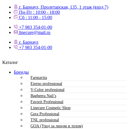
г. Барнаул, Пролетарская, 135,​ 1 этаж (вход 7)
Пн-Пт : 10:00 - 18:00
Сб : 11:00 - 15:00
+7 983 354-01-00
linecure@mail.ru
г. Барнаул
+7 983 354-01-00
Каталог
Бренды
Farmavita
Eterno professional
V-Color professional
Bagheera Nail’s
Favorit Professional
Linecure Cosmetic Shop
Gera Professional
TNL professional
GOA (Уход за лицом и телом)