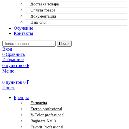
Доставка товара
Оплата товара
Документация
Наш блог
Обучение
Контакты
Поиск
Вход
0
Сравнить
Избранное
0
пунктов
0
₽
Меню
0
пунктов
0
₽
Поиск
Бренды
Farmavita
Eterno professional
V-Color professional
Bagheera Nail’s
Favorit Professional