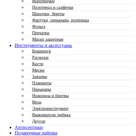
Воротнички
Полотенца и салфетки
Шапочки, береты
Фартуки, пеньюары, пелерины
Фольга
Перчатки
Маски защитные
Инструменты и аксессуары
Брашинги
Расчески
Кисти
Миски
Зажимы
Планшеты
Пеньюары
Ножницы и бритвы
Весы
Электроинструмент
Выжиматели тюбика
Другое
Антисептики
Подарочные наборы