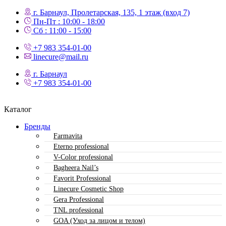
г. Барнаул, Пролетарская, 135,​ 1 этаж (вход 7)
Пн-Пт : 10:00 - 18:00
Сб : 11:00 - 15:00
+7 983 354-01-00
linecure@mail.ru
г. Барнаул
+7 983 354-01-00
Каталог
Бренды
Farmavita
Eterno professional
V-Color professional
Bagheera Nail’s
Favorit Professional
Linecure Cosmetic Shop
Gera Professional
TNL professional
GOA (Уход за лицом и телом)