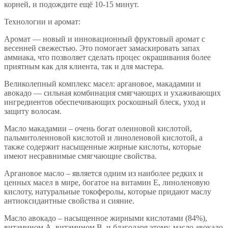
корней, и подождите ещё 10-15 минут.
Технологии и аромат:
Аромат — новый и инновационный фруктовый аромат с
весенней свежестью. Это помогает замаскировать запах
аммиака, что позволяет сделать процес окрашивания более
приятным как для клиента, так и для мастера.
Великолепный комплекс масел: аргановое, макадамии и
авокадо — сильная комбинация смягчающих и ухаживающих
ингредиентов обеспечивающих роскошный блеск, уход и
защиту волосам.
Масло макадамии – очень богат олеиновой кислотой,
пальмитолеиновой кислотой и линоленовой кислотой, а
также содержит насыщенные жирные кислоты, которые
имеют несравнимые смягчающие свойства.
Аргановое масло – является одним из наиболее редких и
ценных масел в мире, богатое на витамин Е, линоленовую
кислоту, натуральные токоферолы, которые придают маслу
антиоксидантные свойства и сияние.
Масло авокадо – насыщенное жирными кислотами (84%),
витамином А, витамином В, и благодаря этому, масло авокадо