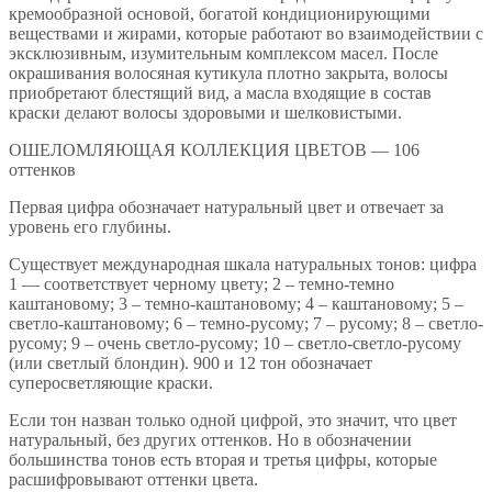
кремообразной основой, богатой кондиционирующими
веществами и жирами, которые работают во взаимодействии с
эксклюзивным, изумительным комплексом масел. После
окрашивания волосяная кутикула плотно закрыта, волосы
приобретают блестящий вид, а масла входящие в состав
краски делают волосы здоровыми и шелковистыми.
ОШЕЛОМЛЯЮЩАЯ КОЛЛЕКЦИЯ ЦВЕТОВ — 106
оттенков
Первая цифра обозначает натуральный цвет и отвечает за
уровень его глубины.
Существует международная шкала натуральных тонов: цифра
1 — соответствует черному цвету; 2 – темно-темно
каштановому; 3 – темно-каштановому; 4 – каштановому; 5 –
светло-каштановому; 6 – темно-русому; 7 – русому; 8 – светло-
русому; 9 – очень светло-русому; 10 – светло-светло-русому
(или светлый блондин). 900 и 12 тон обозначает
суперосветляющие краски.
Если тон назван только одной цифрой, это значит, что цвет
натуральный, без других оттенков. Но в обозначении
большинства тонов есть вторая и третья цифры, которые
расшифровывают оттенки цвета.