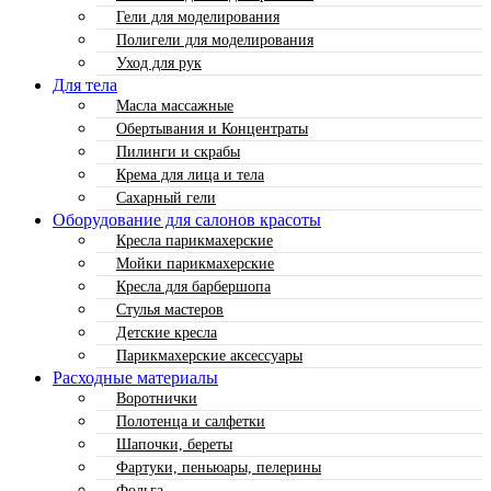
Гели для моделирования
Полигели для моделирования
Уход для рук
Для тела
Масла массажные
Обертывания и Концентраты
Пилинги и скрабы
Крема для лица и тела
Сахарный гели
Оборудование для салонов красоты
Кресла парикмахерские
Мойки парикмахерские
Кресла для барбершопа
Стулья мастеров
Детские кресла
Парикмахерские аксессуары
Расходные материалы
Воротнички
Полотенца и салфетки
Шапочки, береты
Фартуки, пеньюары, пелерины
Фольга