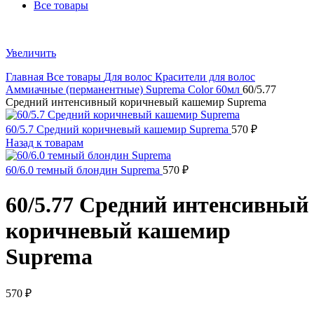
Все товары
Увеличить
Главная
Все товары
Для волос
Красители для волос
Аммиачные (перманентные)
Suprema Color 60мл
60/5.77
Средний интенсивный коричневый кашемир Suprema
60/5.7 Средний коричневый кашемир Suprema
570
₽
Назад к товарам
60/6.0 темный блондин Suprema
570
₽
60/5.77 Средний интенсивный
коричневый кашемир
Suprema
570
₽