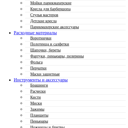
Мойки парикмахерские
Кресла для барбершопа
Стулья мастеров
Детские кресла
Парикмахерские аксессуары
Расходные материалы
Воротнички
Полотенца и салфетки
Шапочки, береты
Фартуки, пеньюары, пелерины
Фольга
Перчатки
Маски защитные
Инструменты и аксессуары
Брашинги
Расчески
Кисти
Миски
Зажимы
Планшеты
Пеньюары
Ножницы и бритвы