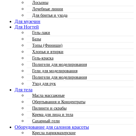
Лосьоны
Лечебные линии
Для бритья и ухода
Для мужчин
Для Ногтей
Гель-лаки
Базы
Топы (Финиши)
Хлопья и втирки
Гель-краска
Полигели для моделирования
Гели для моделирования
Полигели для моделирования
Уход для рук
Для тела
Масла массажные
Обертывания и Концентраты
Пилинги и скрабы
Крема для лица и тела
Сахарный гели
Оборудование для салонов красоты
Кресла парикмахерские