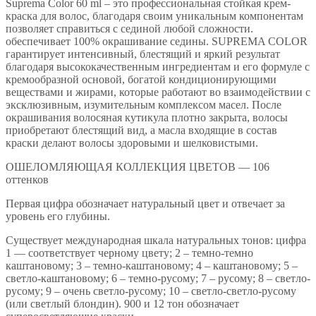
Suprema Color 60 ml – это профессиональная стойкая крем-
краска для волос, благодаря своим уникальным компонентам
позволяет справиться с сединой любой сложности.
обеспечивает 100% окрашивание седины. SUPREMA COLOR
гарантирует интенсивный, блестящий и яркий результат
благодаря высококачественным ингредиентам и его формуле с
кремообразной основой, богатой кондиционирующими
веществами и жирами, которые работают во взаимодействии с
эксклюзивным, изумительным комплексом масел. После
окрашивания волосяная кутикула плотно закрыта, волосы
приобретают блестящий вид, а масла входящие в состав
краски делают волосы здоровыми и шелковистыми.
ОШЕЛОМЛЯЮЩАЯ КОЛЛЕКЦИЯ ЦВЕТОВ — 106
оттенков
Первая цифра обозначает натуральный цвет и отвечает за
уровень его глубины.
Существует международная шкала натуральных тонов: цифра
1 — соответствует черному цвету; 2 – темно-темно
каштановому; 3 – темно-каштановому; 4 – каштановому; 5 –
светло-каштановому; 6 – темно-русому; 7 – русому; 8 – светло-
русому; 9 – очень светло-русому; 10 – светло-светло-русому
(или светлый блондин). 900 и 12 тон обозначает