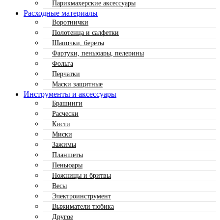
Парикмахерские аксессуары
Расходные материалы
Воротнички
Полотенца и салфетки
Шапочки, береты
Фартуки, пеньюары, пелерины
Фольга
Перчатки
Маски защитные
Инструменты и аксессуары
Брашинги
Расчески
Кисти
Миски
Зажимы
Планшеты
Пеньюары
Ножницы и бритвы
Весы
Электроинструмент
Выжиматели тюбика
Другое