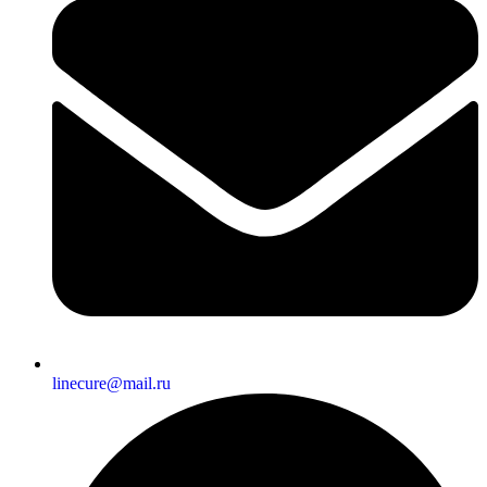
linecure@mail.ru