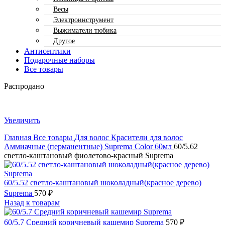
Весы
Электроинструмент
Выжиматели тюбика
Другое
Антисептики
Подарочные наборы
Все товары
Распродано
Увеличить
Главная
Все товары
Для волос
Красители для волос
Аммиачные (перманентные)
Suprema Color 60мл
60/5.62
светло-каштановый фиолетово-красный Suprema
60/5.52 светло-каштановый шоколадный(красное дерево)
Suprema
570
₽
Назад к товарам
60/5.7 Средний коричневый кашемир Suprema
570
₽