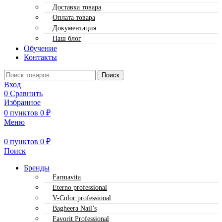
Доставка товара
Оплата товара
Документация
Наш блог
Обучение
Контакты
Поиск
Вход
0
Сравнить
Избранное
0
пунктов
0
₽
Меню
0
пунктов
0
₽
Поиск
Бренды
Farmavita
Eterno professional
V-Color professional
Bagheera Nail’s
Favorit Professional