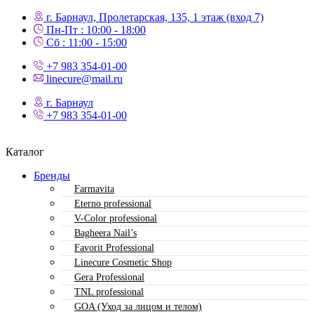
г. Барнаул, Пролетарская, 135,​ 1 этаж (вход 7)
Пн-Пт : 10:00 - 18:00
Сб : 11:00 - 15:00
+7 983 354-01-00
linecure@mail.ru
г. Барнаул
+7 983 354-01-00
Каталог
Бренды
Farmavita
Eterno professional
V-Color professional
Bagheera Nail’s
Favorit Professional
Linecure Cosmetic Shop
Gera Professional
TNL professional
GOA (Уход за лицом и телом)