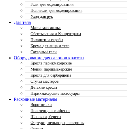
Гели для моделирования
Полигели для моделирования
Уход для рук
Для тела
Масла массажные
Обертывания и Концентраты
Пилинги и скрабы
Крема для лица и тела
Сахарный гели
Оборудование для салонов красоты
Кресла парикмахерские
Мойки парикмахерские
Кресла для барбершопа
Стулья мастеров
Детские кресла
Парикмахерские аксессуары
Расходные материалы
Воротнички
Полотенца и салфетки
Шапочки, береты
Фартуки, пеньюары, пелерины
Фольга