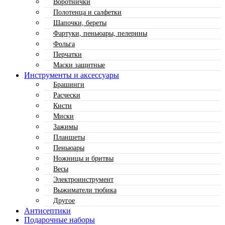
Воротнички
Полотенца и салфетки
Шапочки, береты
Фартуки, пеньюары, пелерины
Фольга
Перчатки
Маски защитные
Инструменты и аксессуары
Брашинги
Расчески
Кисти
Миски
Зажимы
Планшеты
Пеньюары
Ножницы и бритвы
Весы
Электроинструмент
Выжиматели тюбика
Другое
Антисептики
Подарочные наборы