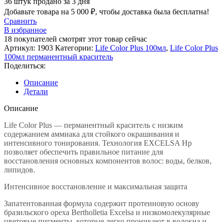
36
штук продано за 3 дня
Добавьте товара на
5 000
₽
, чтобы доставка была бесплатна!
Сравнить
В избранное
18
покупателей смотрят этот товар сейчас
Артикул:
1903
Категории:
Life Color Plus 100мл
,
Life Color Plus
100мл перманентный краситель
Поделиться:
Описание
Детали
Описание
Life Color Plus — перманентный краситель с низким
содержанием аммиака для стойкого окрашивания и
интенсивного тонирования. Технология EXCELSA Hp
позволяет обеспечить правильное питание для
восстановления основных компонентов волос: воды, белков,
липидов.
Интенсивное восстановление и максимальная защита
Запатентованная формула содержит протеиновую основу
бразильского ореха Bertholletia Excelsa и низкомолекулярные
цветовые пигменты, которые легко проникают в волокна и