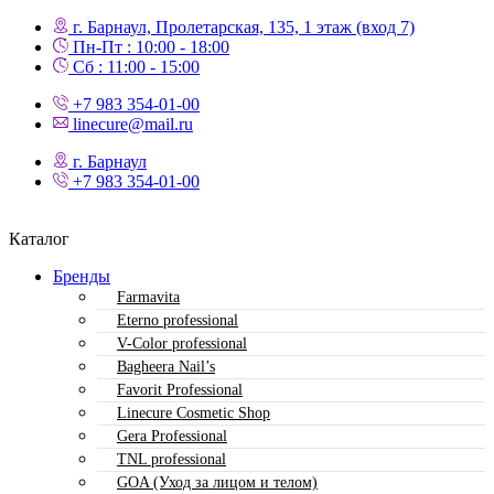
г. Барнаул, Пролетарская, 135,​ 1 этаж (вход 7)
Пн-Пт : 10:00 - 18:00
Сб : 11:00 - 15:00
+7 983 354-01-00
linecure@mail.ru
г. Барнаул
+7 983 354-01-00
Каталог
Бренды
Farmavita
Eterno professional
V-Color professional
Bagheera Nail’s
Favorit Professional
Linecure Cosmetic Shop
Gera Professional
TNL professional
GOA (Уход за лицом и телом)