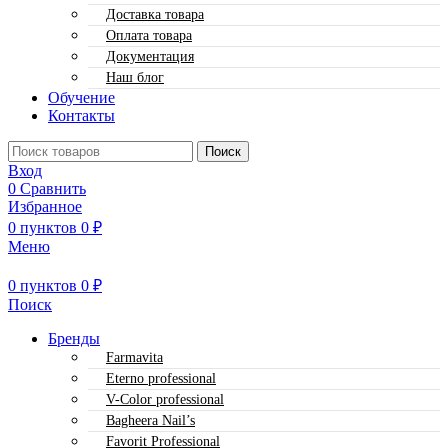
Доставка товара
Оплата товара
Документация
Наш блог
Обучение
Контакты
Поиск
Вход
0
Сравнить
Избранное
0
пунктов
0
₽
Меню
0
пунктов
0
₽
Поиск
Бренды
Farmavita
Eterno professional
V-Color professional
Bagheera Nail’s
Favorit Professional