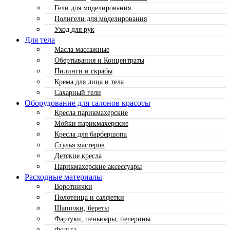
Гели для моделирования
Полигели для моделирования
Уход для рук
Для тела
Масла массажные
Обертывания и Концентраты
Пилинги и скрабы
Крема для лица и тела
Сахарный гели
Оборудование для салонов красоты
Кресла парикмахерские
Мойки парикмахерские
Кресла для барбершопа
Стулья мастеров
Детские кресла
Парикмахерские аксессуары
Расходные материалы
Воротнички
Полотенца и салфетки
Шапочки, береты
Фартуки, пеньюары, пелерины
Фольга