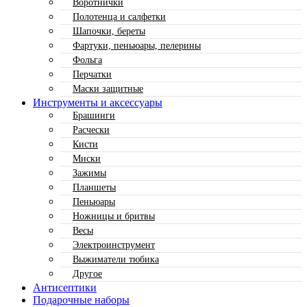
Воротнички
Полотенца и салфетки
Шапочки, береты
Фартуки, пеньюары, пелерины
Фольга
Перчатки
Маски защитные
Инструменты и аксессуары
Брашинги
Расчески
Кисти
Миски
Зажимы
Планшеты
Пеньюары
Ножницы и бритвы
Весы
Электроинструмент
Выжиматели тюбика
Другое
Антисептики
Подарочные наборы