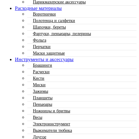
Парикмахерские аксессуары
Расходные материалы
Воротнички
Полотенца и салфетки
Шапочки, береты
Фартуки, пеньюары, пелерины
Фольга
Перчатки
Маски защитные
Инструменты и аксессуары
Брашинги
Расчески
Кисти
Миски
Зажимы
Планшеты
Пеньюары
Ножницы и бритвы
Весы
Электроинструмент
Выжиматели тюбика
Другое