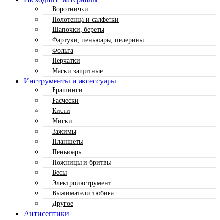
Воротнички
Полотенца и салфетки
Шапочки, береты
Фартуки, пеньюары, пелерины
Фольга
Перчатки
Маски защитные
Инструменты и аксессуары
Брашинги
Расчески
Кисти
Миски
Зажимы
Планшеты
Пеньюары
Ножницы и бритвы
Весы
Электроинструмент
Выжиматели тюбика
Другое
Антисептики