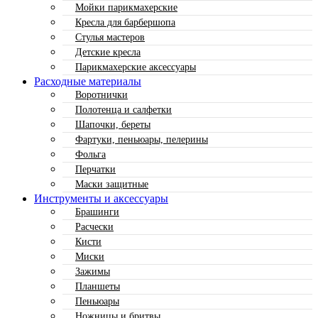
Мойки парикмахерские
Кресла для барбершопа
Стулья мастеров
Детские кресла
Парикмахерские аксессуары
Расходные материалы
Воротнички
Полотенца и салфетки
Шапочки, береты
Фартуки, пеньюары, пелерины
Фольга
Перчатки
Маски защитные
Инструменты и аксессуары
Брашинги
Расчески
Кисти
Миски
Зажимы
Планшеты
Пеньюары
Ножницы и бритвы