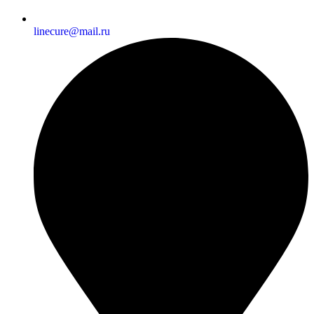
linecure@mail.ru