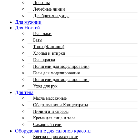
Лосьоны
Лечебные линии
Для бритья и ухода
Для мужчин
Для Ногтей
Гель-лаки
Базы
Топы (Финиши)
Хлопья и втирки
Гель-краска
Полигели для моделирования
Гели для моделирования
Полигели для моделирования
Уход для рук
Для тела
Масла массажные
Обертывания и Концентраты
Пилинги и скрабы
Крема для лица и тела
Сахарный гели
Оборудование для салонов красоты
Кресла парикмахерские