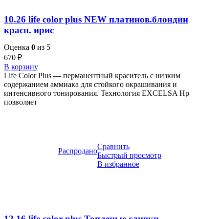
10.26 life color plus NEW платинов.блондин
красн. ирис
Оценка
0
из 5
670
₽
В корзину
Life Color Plus — перманентный краситель с низким
содержанием аммиака для стойкого окрашивания и
интенсивного тонирования. Технология EXCELSA Hp
позволяет
Сравнить
Распродано
Быстрый просмотр
В избранное
12.16 life color plus Топленые сливки