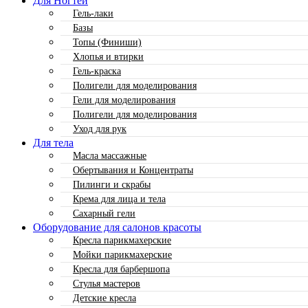
Для Ногтей
Гель-лаки
Базы
Топы (Финиши)
Хлопья и втирки
Гель-краска
Полигели для моделирования
Гели для моделирования
Полигели для моделирования
Уход для рук
Для тела
Масла массажные
Обертывания и Концентраты
Пилинги и скрабы
Крема для лица и тела
Сахарный гели
Оборудование для салонов красоты
Кресла парикмахерские
Мойки парикмахерские
Кресла для барбершопа
Стулья мастеров
Детские кресла