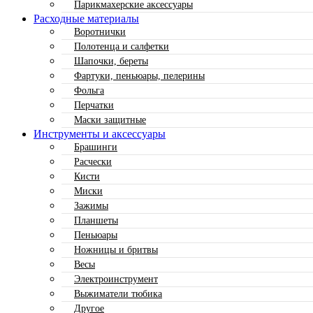
Парикмахерские аксессуары
Расходные материалы
Воротнички
Полотенца и салфетки
Шапочки, береты
Фартуки, пеньюары, пелерины
Фольга
Перчатки
Маски защитные
Инструменты и аксессуары
Брашинги
Расчески
Кисти
Миски
Зажимы
Планшеты
Пеньюары
Ножницы и бритвы
Весы
Электроинструмент
Выжиматели тюбика
Другое