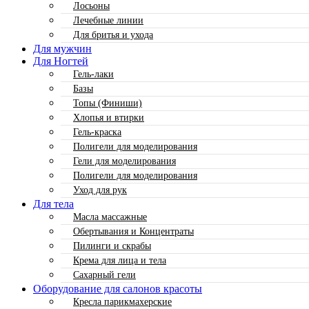
Лосьоны
Лечебные линии
Для бритья и ухода
Для мужчин
Для Ногтей
Гель-лаки
Базы
Топы (Финиши)
Хлопья и втирки
Гель-краска
Полигели для моделирования
Гели для моделирования
Полигели для моделирования
Уход для рук
Для тела
Масла массажные
Обертывания и Концентраты
Пилинги и скрабы
Крема для лица и тела
Сахарный гели
Оборудование для салонов красоты
Кресла парикмахерские