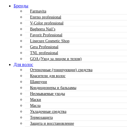
Бренды
Farmavita
Eterno professional
V-Color professional
Bagheera Nail’s
Favorit Professional
Linecure Cosmetic Shop
Gera Professional
TNL professional
GOA (Уход за лицом и телом)
Для волос
Оттеночные (тонирующие) средства
Красители для волос
Шампуни
Кондиционеры и бальзамы
Несмываемые уходы
Маски
Масла
Укладочные средства
Термозащита
Защита и восстановление