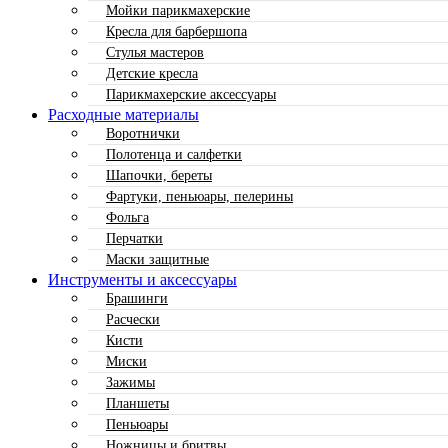
Мойки парикмахерские
Кресла для барбершопа
Стулья мастеров
Детские кресла
Парикмахерские аксессуары
Расходные материалы
Воротнички
Полотенца и салфетки
Шапочки, береты
Фартуки, пеньюары, пелерины
Фольга
Перчатки
Маски защитные
Инструменты и аксессуары
Брашинги
Расчески
Кисти
Миски
Зажимы
Планшеты
Пеньюары
Ножницы и бритвы