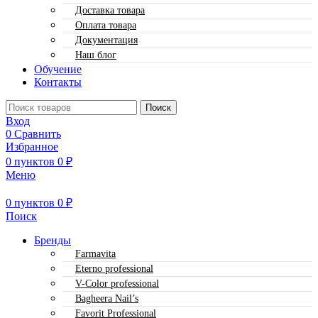
Доставка товара
Оплата товара
Документация
Наш блог
Обучение
Контакты
Поиск
Вход
0
Сравнить
Избранное
0
пунктов
0
₽
Меню
0
пунктов
0
₽
Поиск
Бренды
Farmavita
Eterno professional
V-Color professional
Bagheera Nail’s
Favorit Professional