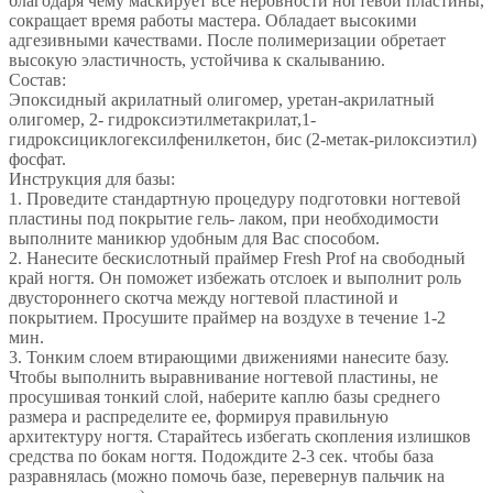
благодаря чему маскирует все неровности ногтевой пластины,
сокращает время работы мастера. Обладает высокими
адгезивными качествами. После полимеризации обретает
высокую эластичность, устойчива к скалыванию.
Состав:
Эпоксидный акрилатный олигомер, уретан-акрилатный
олигомер, 2- гидроксиэтилметакрилат,1-
гидроксициклогексилфенилкетон, бис (2-метак-рилоксиэтил)
фосфат.
Инструкция для базы:
1. Проведите стандартную процедуру подготовки ногтевой
пластины под покрытие гель- лаком, при необходимости
выполните маникюр удобным для Вас способом.
2. Нанесите бескислотный праймер Fresh Prof на свободный
край ногтя. Он поможет избежать отслоек и выполнит роль
двустороннего скотча между ногтевой пластиной и
покрытием. Просушите праймер на воздухе в течение 1-2
мин.
3. Тонким слоем втирающими движениями нанесите базу.
Чтобы выполнить выравнивание ногтевой пластины, не
просушивая тонкий слой, наберите каплю базы среднего
размера и распределите ее, формируя правильную
архитектуру ногтя. Старайтесь избегать скопления излишков
средства по бокам ногтя. Подождите 2-3 сек. чтобы база
разравнялась (можно помочь базе, перевернув пальчик на