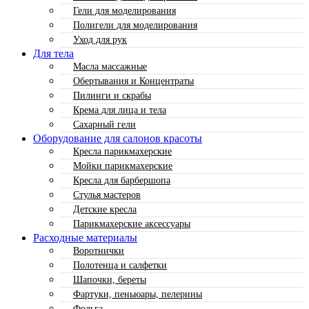
Гели для моделирования
Полигели для моделирования
Уход для рук
Для тела
Масла массажные
Обертывания и Концентраты
Пилинги и скрабы
Крема для лица и тела
Сахарный гели
Оборудование для салонов красоты
Кресла парикмахерские
Мойки парикмахерские
Кресла для барбершопа
Стулья мастеров
Детские кресла
Парикмахерские аксессуары
Расходные материалы
Воротнички
Полотенца и салфетки
Шапочки, береты
Фартуки, пеньюары, пелерины
Фольга