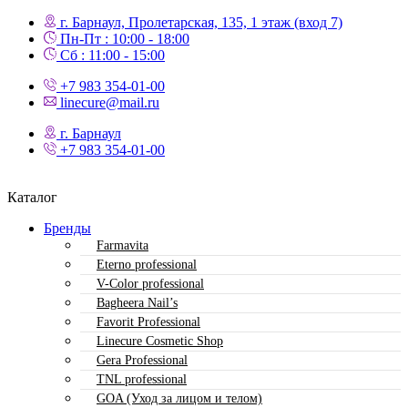
г. Барнаул, Пролетарская, 135,​ 1 этаж (вход 7)
Пн-Пт : 10:00 - 18:00
Сб : 11:00 - 15:00
+7 983 354-01-00
linecure@mail.ru
г. Барнаул
+7 983 354-01-00
Каталог
Бренды
Farmavita
Eterno professional
V-Color professional
Bagheera Nail’s
Favorit Professional
Linecure Cosmetic Shop
Gera Professional
TNL professional
GOA (Уход за лицом и телом)