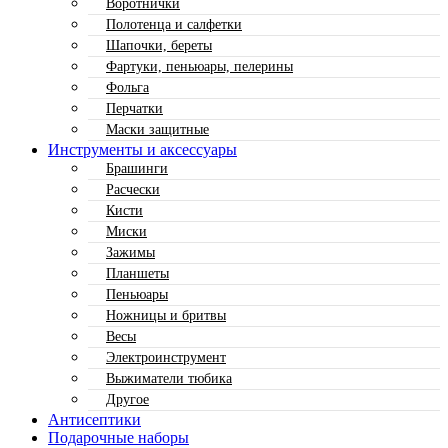
Воротнички
Полотенца и салфетки
Шапочки, береты
Фартуки, пеньюары, пелерины
Фольга
Перчатки
Маски защитные
Инструменты и аксессуары
Брашинги
Расчески
Кисти
Миски
Зажимы
Планшеты
Пеньюары
Ножницы и бритвы
Весы
Электроинструмент
Выжиматели тюбика
Другое
Антисептики
Подарочные наборы