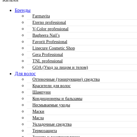
Бренды
Farmavita
Eterno professional
V-Color professional
Bagheera Nail’s
Favorit Professional
Linecure Cosmetic Shop
Gera Professional
TNL professional
GOA (Уход за лицом и телом)
Для волос
Оттеночные (тонирующие) средства
Красители для волос
Шампуни
Кондиционеры и бальзамы
Несмываемые уходы
Маски
Масла
Укладочные средства
Термозащита