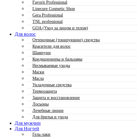
Favorit Professional
Linecure Cosmetic Shop
Gera Professional
TNL professional
GOA (Уход за лицом и телом)
Для волос
Оттеночные (тонирующие) средства
Красители для волос
Шампуни
Кондиционеры и бальзамы
Несмываемые уходы
Маски
Масла
Укладочные средства
Термозащита
Защита и восстановление
Лосьоны
Лечебные линии
Для бритья и ухода
Для мужчин
Для Ногтей
Гель-лаки