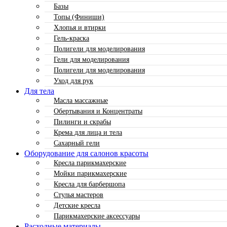
Базы
Топы (Финиши)
Хлопья и втирки
Гель-краска
Полигели для моделирования
Гели для моделирования
Полигели для моделирования
Уход для рук
Для тела
Масла массажные
Обертывания и Концентраты
Пилинги и скрабы
Крема для лица и тела
Сахарный гели
Оборудование для салонов красоты
Кресла парикмахерские
Мойки парикмахерские
Кресла для барбершопа
Стулья мастеров
Детские кресла
Парикмахерские аксессуары
Расходные материалы