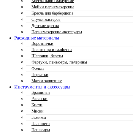
Кресла парикмахерские
Мойки парикмахерские
Кресла для барбершопа
Стулья мастеров
Детские кресла
Парикмахерские аксессуары
Расходные материалы
Воротнички
Полотенца и салфетки
Шапочки, береты
Фартуки, пеньюары, пелерины
Фольга
Перчатки
Маски защитные
Инструменты и аксессуары
Брашинги
Расчески
Кисти
Миски
Зажимы
Планшеты
Пеньюары