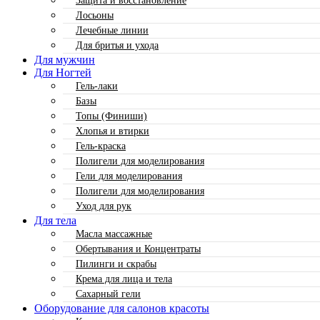
Защита и восстановление
Лосьоны
Лечебные линии
Для бритья и ухода
Для мужчин
Для Ногтей
Гель-лаки
Базы
Топы (Финиши)
Хлопья и втирки
Гель-краска
Полигели для моделирования
Гели для моделирования
Полигели для моделирования
Уход для рук
Для тела
Масла массажные
Обертывания и Концентраты
Пилинги и скрабы
Крема для лица и тела
Сахарный гели
Оборудование для салонов красоты