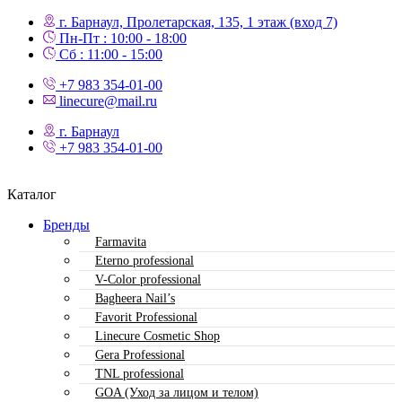
г. Барнаул, Пролетарская, 135,​ 1 этаж (вход 7)
Пн-Пт : 10:00 - 18:00
Сб : 11:00 - 15:00
+7 983 354-01-00
linecure@mail.ru
г. Барнаул
+7 983 354-01-00
Каталог
Бренды
Farmavita
Eterno professional
V-Color professional
Bagheera Nail’s
Favorit Professional
Linecure Cosmetic Shop
Gera Professional
TNL professional
GOA (Уход за лицом и телом)