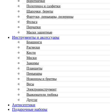
Воротнички
Полотенца и салфетки
Шапочки, береты
Фартуки, пеньюары, пелерины
Фольга
Перчатки
Маски защитные
Инструменты и аксессуары
Брашинги
Расчески
Кисти
Миски
Зажимы
Планшеты
Пеньюары
Ножницы и бритвы
Весы
Электроинструмент
Выжиматели тюбика
Другое
Антисептики
Подарочные наборы