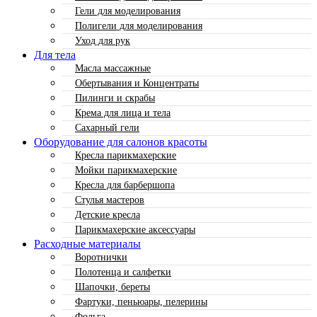
Гели для моделирования
Полигели для моделирования
Уход для рук
Для тела
Масла массажные
Обертывания и Концентраты
Пилинги и скрабы
Крема для лица и тела
Сахарный гели
Оборудование для салонов красоты
Кресла парикмахерские
Мойки парикмахерские
Кресла для барбершопа
Стулья мастеров
Детские кресла
Парикмахерские аксессуары
Расходные материалы
Воротнички
Полотенца и салфетки
Шапочки, береты
Фартуки, пеньюары, пелерины
Фольга