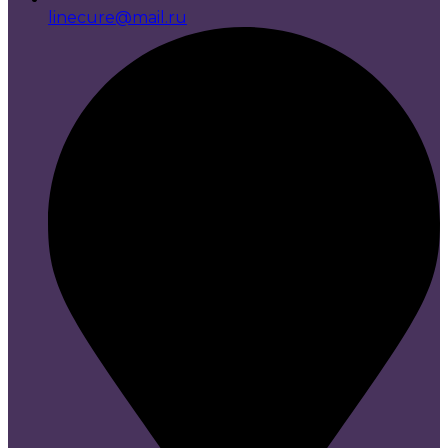
linecure@mail.ru