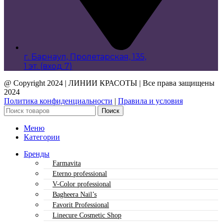
г. Барнаул, Пролетарская, 135,​
1 эт. (вход 7)
@ Copyright 2024 | ЛИНИИ КРАСОТЫ | Все права защищены
2024
Политика конфиденциальности
|
Правила и условия
Поиск
Меню
Категории
Бренды
Farmavita
Eterno professional
V-Color professional
Bagheera Nail’s
Favorit Professional
Linecure Cosmetic Shop