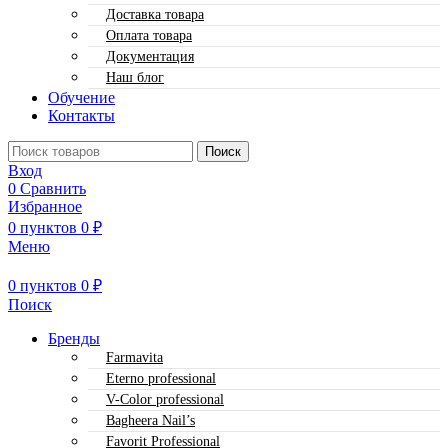
Доставка товара
Оплата товара
Документация
Наш блог
Обучение
Контакты
Поиск
Вход
0
Сравнить
Избранное
0
пунктов
0
₽
Меню
0
пунктов
0
₽
Поиск
Бренды
Farmavita
Eterno professional
V-Color professional
Bagheera Nail’s
Favorit Professional