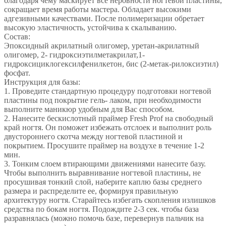
благодаря чему маскирует все неровности ногтевой пластины,
сокращает время работы мастера. Обладает высокими
адгезивными качествами. После полимеризации обретает
высокую эластичность, устойчива к скалыванию.
Состав:
Эпоксидный акрилатный олигомер, уретан-акрилатный
олигомер, 2- гидроксиэтилметакрилат,1-
гидроксициклогексилфенилкетон, бис (2-метак-рилоксиэтил)
фосфат.
Инструкция для базы:
1. Проведите стандартную процедуру подготовки ногтевой
пластины под покрытие гель- лаком, при необходимости
выполните маникюр удобным для Вас способом.
2. Нанесите бескислотный праймер Fresh Prof на свободный
край ногтя. Он поможет избежать отслоек и выполнит роль
двустороннего скотча между ногтевой пластиной и
покрытием. Просушите праймер на воздухе в течение 1-2
мин.
3. Тонким слоем втирающими движениями нанесите базу.
Чтобы выполнить выравнивание ногтевой пластины, не
просушивая тонкий слой, наберите каплю базы среднего
размера и распределите ее, формируя правильную
архитектуру ногтя. Старайтесь избегать скопления излишков
средства по бокам ногтя. Подождите 2-3 сек. чтобы база
разравнялась (можно помочь базе, перевернув пальчик на