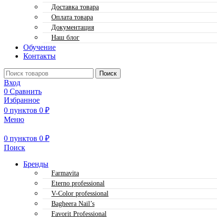
Доставка товара
Оплата товара
Документация
Наш блог
Обучение
Контакты
Поиск
Вход
0
Сравнить
Избранное
0
пунктов
0
₽
Меню
0
пунктов
0
₽
Поиск
Бренды
Farmavita
Eterno professional
V-Color professional
Bagheera Nail’s
Favorit Professional