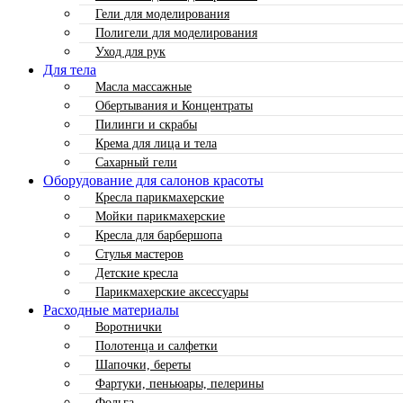
Гели для моделирования
Полигели для моделирования
Уход для рук
Для тела
Масла массажные
Обертывания и Концентраты
Пилинги и скрабы
Крема для лица и тела
Сахарный гели
Оборудование для салонов красоты
Кресла парикмахерские
Мойки парикмахерские
Кресла для барбершопа
Стулья мастеров
Детские кресла
Парикмахерские аксессуары
Расходные материалы
Воротнички
Полотенца и салфетки
Шапочки, береты
Фартуки, пеньюары, пелерины
Фольга