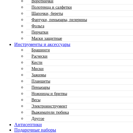
Воротнички
Полотенца и салфетки
Шапочки, береты
Фартуки, пеньюары, пелерины
Фольга
Перчатки
Маски защитные
Инструменты и аксессуары
Брашинги
Расчески
Кисти
Миски
Зажимы
Планшеты
Пеньюары
Ножницы и бритвы
Весы
Электроинструмент
Выжиматели тюбика
Другое
Антисептики
Подарочные наборы