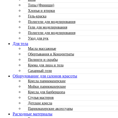
Топы (Финиши)
Хлопья и втирки
Гель-краска
Полигели для моделирования
Гели для моделирования
Полигели для моделирования
Уход для рук
Для тела
Масла массажные
Обертывания и Концентраты
Пилинги и скрабы
Крема для лица и тела
Сахарный гели
Оборудование для салонов красоты
Кресла парикмахерские
Мойки парикмахерские
Кресла для барбершопа
Стулья мастеров
Детские кресла
Парикмахерские аксессуары
Расходные материалы