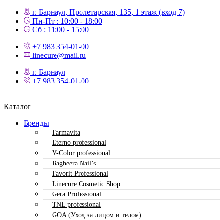
г. Барнаул, Пролетарская, 135,​ 1 этаж (вход 7)
Пн-Пт : 10:00 - 18:00
Сб : 11:00 - 15:00
+7 983 354-01-00
linecure@mail.ru
г. Барнаул
+7 983 354-01-00
Каталог
Бренды
Farmavita
Eterno professional
V-Color professional
Bagheera Nail’s
Favorit Professional
Linecure Cosmetic Shop
Gera Professional
TNL professional
GOA (Уход за лицом и телом)