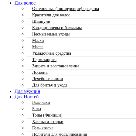
Для волос
Оттеночные (тонирующие) средства
Красители для волос
Шампуни
Кондиционеры и бальзамы
Несмываемые уходы
Маски
Масла
Укладочные средства
Термозащита
Защита и восстановление
Лосьоны
Лечебные линии
Для бритья и ухода
Для мужчин
Для Ногтей
Гель-лаки
Базы
Топы (Финиши)
Хлопья и втирки
Гель-краска
Полигели для моделирования