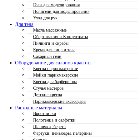
Гели для моделирования
Полигели для моделирования
Уход для рук
Для тела
Масла массажные
Обертывания и Концентраты
Пилинги и скрабы
Крема для лица и тела
Сахарный гели
Оборудование для салонов красоты
Кресла парикмахерские
Мойки парикмахерские
Кресла для барбершопа
Стулья мастеров
Детские кресла
Парикмахерские аксессуары
Расходные материалы
Воротнички
Полотенца и салфетки
Шапочки, береты
Фартуки, пеньюары, пелерины
Фольга