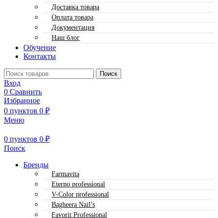
Доставка товара
Оплата товара
Документация
Наш блог
Обучение
Контакты
Поиск
Вход
0
Сравнить
Избранное
0
пунктов
0
₽
Меню
0
пунктов
0
₽
Поиск
Бренды
Farmavita
Eterno professional
V-Color professional
Bagheera Nail’s
Favorit Professional