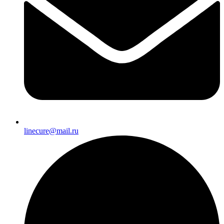
linecure@mail.ru