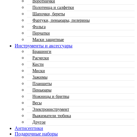
Воротнички
Полотенца и салфетки
Шапочки, береты
Фартуки, пеньюары, пелерины
Фольга
Перчатки
Маски защитные
Инструменты и аксессуары
Брашинги
Расчески
Кисти
Миски
Зажимы
Планшеты
Пеньюары
Ножницы и бритвы
Весы
Электроинструмент
Выжиматели тюбика
Другое
Антисептики
Подарочные наборы