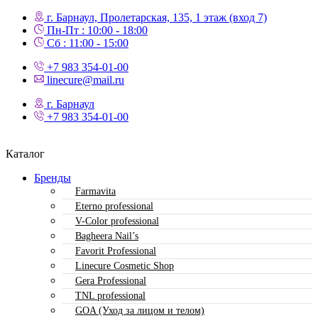
г. Барнаул, Пролетарская, 135,​ 1 этаж (вход 7)
Пн-Пт : 10:00 - 18:00
Сб : 11:00 - 15:00
+7 983 354-01-00
linecure@mail.ru
г. Барнаул
+7 983 354-01-00
Каталог
Бренды
Farmavita
Eterno professional
V-Color professional
Bagheera Nail’s
Favorit Professional
Linecure Cosmetic Shop
Gera Professional
TNL professional
GOA (Уход за лицом и телом)