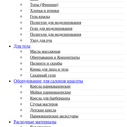
Топы (Финиши)
Хлопья и втирки
Гель-краска
Полигели для моделирования
Гели для моделирования
Полигели для моделирования
Уход для рук
Для тела
Масла массажные
Обертывания и Концентраты
Пилинги и скрабы
Крема для лица и тела
Сахарный гели
Оборудование для салонов красоты
Кресла парикмахерские
Мойки парикмахерские
Кресла для барбершопа
Стулья мастеров
Детские кресла
Парикмахерские аксессуары
Расходные материалы