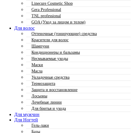
Linecure Cosmetic Shop
Gera Professional
TNL professional
GOA (Уход за лицом и телом)
Для волос
Оттеночные (тонирующие) средства
Красители для волос
Шампуни
Кондиционеры и бальзамы
Несмываемые уходы
Маски
Масла
Укладочные средства
Термозащита
Защита и восстановление
Лосьоны
Лечебные линии
Для бритья и ухода
Для мужчин
Для Ногтей
Гель-лаки
Базы