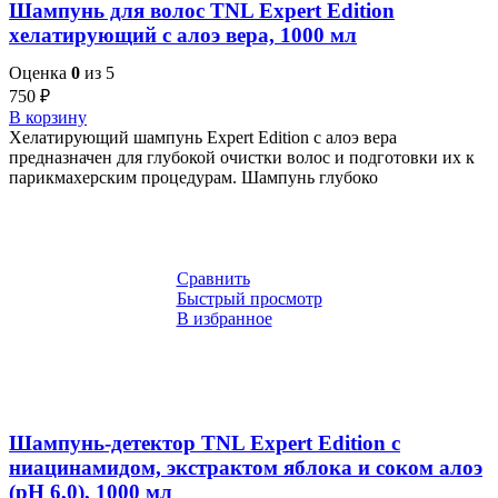
Шампунь для волос TNL Expert Edition
хелатирующий с алоэ вера, 1000 мл
Оценка
0
из 5
750
₽
В корзину
Хелатирующий шампунь Expert Edition с алоэ вера
предназначен для глубокой очистки волос и подготовки их к
парикмахерским процедурам. Шампунь глубоко
Сравнить
Быстрый просмотр
В избранное
Шампунь-детектор TNL Expert Edition с
ниацинамидом, экстрактом яблока и соком алоэ
(рН 6,0), 1000 мл