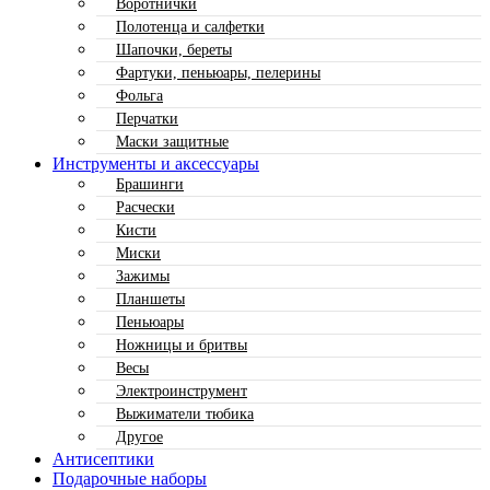
Воротнички
Полотенца и салфетки
Шапочки, береты
Фартуки, пеньюары, пелерины
Фольга
Перчатки
Маски защитные
Инструменты и аксессуары
Брашинги
Расчески
Кисти
Миски
Зажимы
Планшеты
Пеньюары
Ножницы и бритвы
Весы
Электроинструмент
Выжиматели тюбика
Другое
Антисептики
Подарочные наборы