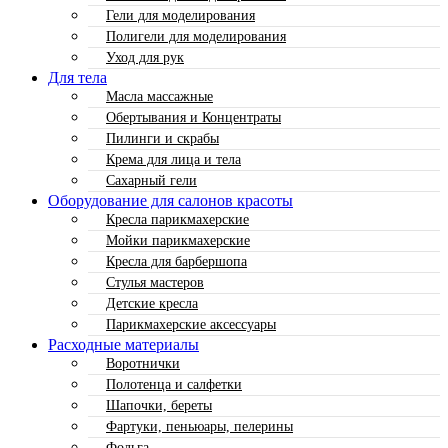
Гели для моделирования
Полигели для моделирования
Уход для рук
Для тела
Масла массажные
Обертывания и Концентраты
Пилинги и скрабы
Крема для лица и тела
Сахарный гели
Оборудование для салонов красоты
Кресла парикмахерские
Мойки парикмахерские
Кресла для барбершопа
Стулья мастеров
Детские кресла
Парикмахерские аксессуары
Расходные материалы
Воротнички
Полотенца и салфетки
Шапочки, береты
Фартуки, пеньюары, пелерины
Фольга