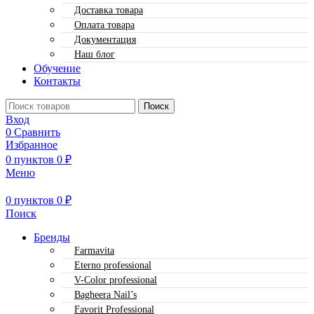
Доставка товара
Оплата товара
Документация
Наш блог
Обучение
Контакты
Поиск
Вход
0
Сравнить
Избранное
0
пунктов
0
₽
Меню
0
пунктов
0
₽
Поиск
Бренды
Farmavita
Eterno professional
V-Color professional
Bagheera Nail’s
Favorit Professional