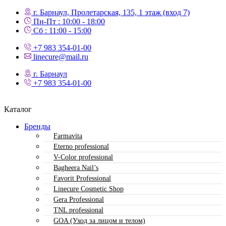
г. Барнаул, Пролетарская, 135,​ 1 этаж (вход 7)
Пн-Пт : 10:00 - 18:00
Сб : 11:00 - 15:00
+7 983 354-01-00
linecure@mail.ru
г. Барнаул
+7 983 354-01-00
Каталог
Бренды
Farmavita
Eterno professional
V-Color professional
Bagheera Nail’s
Favorit Professional
Linecure Cosmetic Shop
Gera Professional
TNL professional
GOA (Уход за лицом и телом)