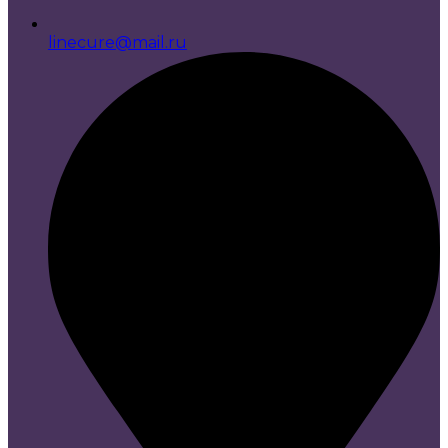
linecure@mail.ru