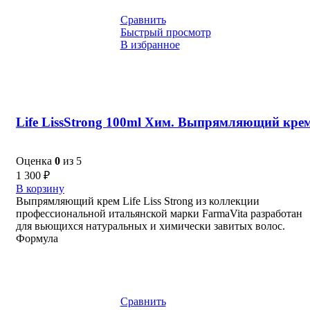
Сравнить
Быстрый просмотр
В избранное
Life LissStrong 100ml Хим. Выпрямляющий кре
Оценка
0
из 5
1 300
₽
В корзину
Выпрямляющий крем Life Liss Strong из коллекции
профессиональной итальянской марки FarmaVita разработан
для вьющихся натуральных и химически завитых волос.
Формула
Сравнить