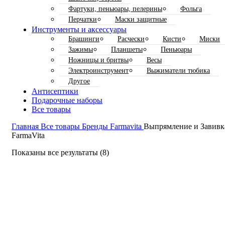
Фартуки, пеньюары, пелерины
Фольга
Перчатки
Маски защитные
Инструменты и аксессуары
Брашинги
Расчески
Кисти
Миски
Зажимы
Планшеты
Пеньюары
Ножницы и бритвы
Весы
Электроинструмент
Выжиматели тюбика
Другое
Антисептики
Подарочные наборы
Все товары
Главная
Все товары
Бренды
Farmavita
Выпрямление и Завивк
FarmaVita
Показаны все результаты (8)