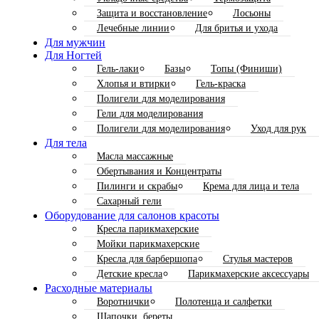
Защита и восстановление
Лосьоны
Лечебные линии
Для бритья и ухода
Для мужчин
Для Ногтей
Гель-лаки
Базы
Топы (Финиши)
Хлопья и втирки
Гель-краска
Полигели для моделирования
Гели для моделирования
Полигели для моделирования
Уход для рук
Для тела
Масла массажные
Обертывания и Концентраты
Пилинги и скрабы
Крема для лица и тела
Сахарный гели
Оборудование для салонов красоты
Кресла парикмахерские
Мойки парикмахерские
Кресла для барбершопа
Стулья мастеров
Детские кресла
Парикмахерские аксессуары
Расходные материалы
Воротнички
Полотенца и салфетки
Шапочки, береты