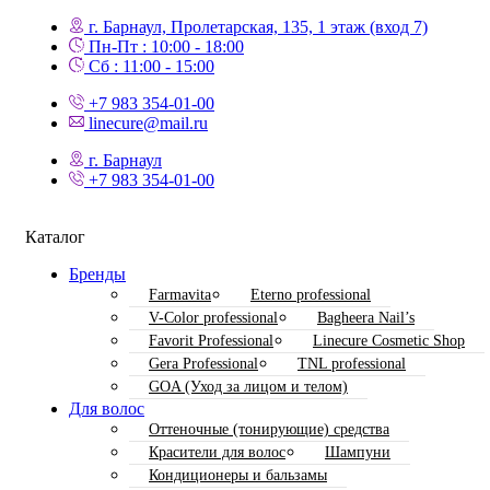
г. Барнаул, Пролетарская, 135,​ 1 этаж (вход 7)
Пн-Пт : 10:00 - 18:00
Сб : 11:00 - 15:00
+7 983 354-01-00
linecure@mail.ru
г. Барнаул
+7 983 354-01-00
Каталог
Бренды
Farmavita
Eterno professional
V-Color professional
Bagheera Nail’s
Favorit Professional
Linecure Cosmetic Shop
Gera Professional
TNL professional
GOA (Уход за лицом и телом)
Для волос
Оттеночные (тонирующие) средства
Красители для волос
Шампуни
Кондиционеры и бальзамы