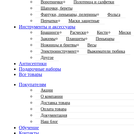
Воротнички
Полотенца и салфетки
Шапочки, береты
Фартуки, пеньюары, пелерины
Фольга
Перчатки
Маски защитные
Инструменты и аксессуары
Брашинги
Расчески
Кисти
Миски
Зажимы
Планшеты
Пеньюары
Ножницы и бритвы
Весы
Электроинструмент
Выжиматели тюбика
Другое
Антисептики
Подарочные наборы
Все товары
Покупателям
Акции
О компании
Доставка товара
Оплата товара
Документация
Наш блог
Обучение
Контакты