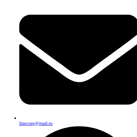
linecure@mail.ru