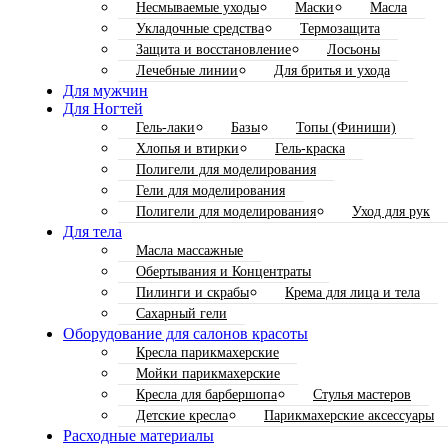
Несмываемые уходы
Маски
Масла
Укладочные средства
Термозащита
Защита и восстановление
Лосьоны
Лечебные линии
Для бритья и ухода
Для мужчин
Для Ногтей
Гель-лаки
Базы
Топы (Финиши)
Хлопья и втирки
Гель-краска
Полигели для моделирования
Гели для моделирования
Полигели для моделирования
Уход для рук
Для тела
Масла массажные
Обертывания и Концентраты
Пилинги и скрабы
Крема для лица и тела
Сахарный гели
Оборудование для салонов красоты
Кресла парикмахерские
Мойки парикмахерские
Кресла для барбершопа
Стулья мастеров
Детские кресла
Парикмахерские аксессуары
Расходные материалы