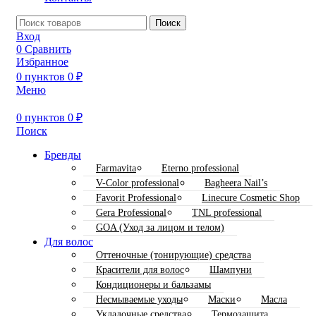
Поиск
Вход
0
Сравнить
Избранное
0
пунктов
0
₽
Меню
0
пунктов
0
₽
Поиск
Бренды
Farmavita
Eterno professional
V-Color professional
Bagheera Nail’s
Favorit Professional
Linecure Cosmetic Shop
Gera Professional
TNL professional
GOA (Уход за лицом и телом)
Для волос
Оттеночные (тонирующие) средства
Красители для волос
Шампуни
Кондиционеры и бальзамы
Несмываемые уходы
Маски
Масла
Укладочные средства
Термозащита