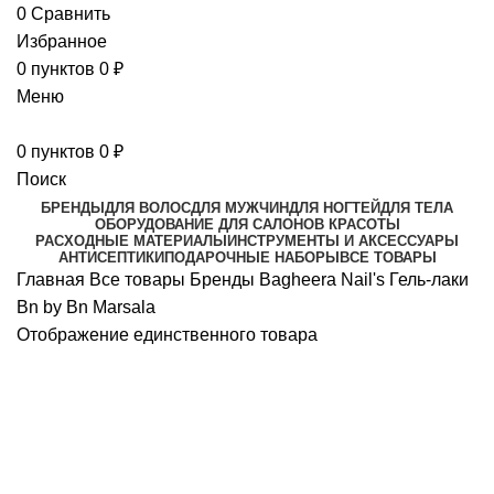
0
Сравнить
Избранное
0
пунктов
0
₽
Меню
0
пунктов
0
₽
Поиск
БРЕНДЫ
ДЛЯ ВОЛОС
ДЛЯ МУЖЧИН
ДЛЯ НОГТЕЙ
ДЛЯ ТЕЛА
ОБОРУДОВАНИЕ ДЛЯ САЛОНОВ КРАСОТЫ
РАСХОДНЫЕ МАТЕРИАЛЫ
ИНСТРУМЕНТЫ И АКСЕССУАРЫ
АНТИСЕПТИКИ
ПОДАРОЧНЫЕ НАБОРЫ
ВСЕ ТОВАРЫ
Главная
Все товары
Бренды
Bagheera Nail's
Гель-лаки
Bn by Bn
Marsala
Отображение единственного товара