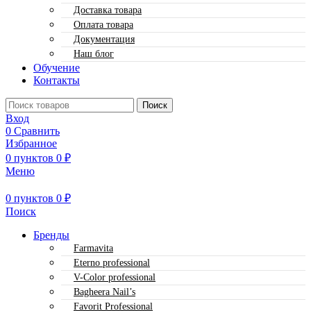
Доставка товара
Оплата товара
Документация
Наш блог
Обучение
Контакты
Поиск
Вход
0
Сравнить
Избранное
0
пунктов
0
₽
Меню
0
пунктов
0
₽
Поиск
Бренды
Farmavita
Eterno professional
V-Color professional
Bagheera Nail’s
Favorit Professional