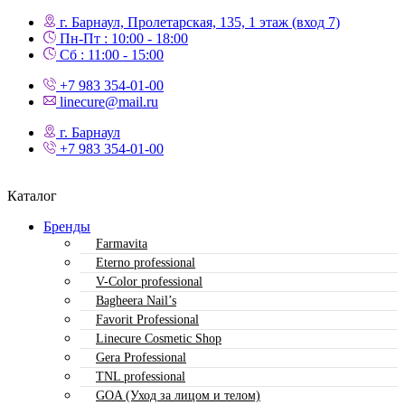
г. Барнаул, Пролетарская, 135,​ 1 этаж (вход 7)
Пн-Пт : 10:00 - 18:00
Сб : 11:00 - 15:00
+7 983 354-01-00
linecure@mail.ru
г. Барнаул
+7 983 354-01-00
Каталог
Бренды
Farmavita
Eterno professional
V-Color professional
Bagheera Nail’s
Favorit Professional
Linecure Cosmetic Shop
Gera Professional
TNL professional
GOA (Уход за лицом и телом)