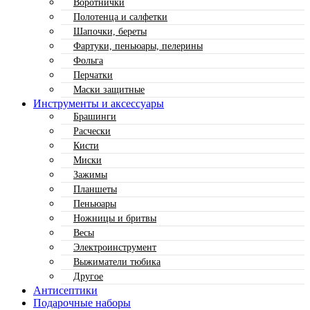
Воротнички
Полотенца и салфетки
Шапочки, береты
Фартуки, пеньюары, пелерины
Фольга
Перчатки
Маски защитные
Инструменты и аксессуары
Брашинги
Расчески
Кисти
Миски
Зажимы
Планшеты
Пеньюары
Ножницы и бритвы
Весы
Электроинструмент
Выжиматели тюбика
Другое
Антисептики
Подарочные наборы