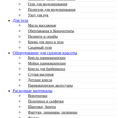
Гели для моделирования
Полигели для моделирования
Уход для рук
Для тела
Масла массажные
Обертывания и Концентраты
Пилинги и скрабы
Крема для лица и тела
Сахарный гели
Оборудование для салонов красоты
Кресла парикмахерские
Мойки парикмахерские
Кресла для барбершопа
Стулья мастеров
Детские кресла
Парикмахерские аксессуары
Расходные материалы
Воротнички
Полотенца и салфетки
Шапочки, береты
Фартуки, пеньюары, пелерины
Фольга