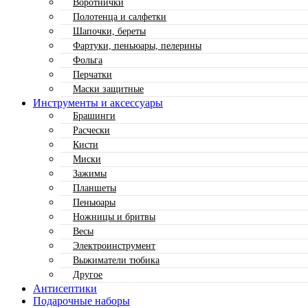
Воротнички
Полотенца и салфетки
Шапочки, береты
Фартуки, пеньюары, пелерины
Фольга
Перчатки
Маски защитные
Инструменты и аксессуары
Брашинги
Расчески
Кисти
Миски
Зажимы
Планшеты
Пеньюары
Ножницы и бритвы
Весы
Электроинструмент
Выжиматели тюбика
Другое
Антисептики
Подарочные наборы