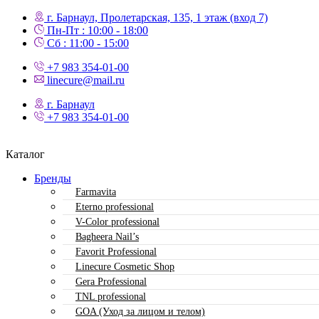
г. Барнаул, Пролетарская, 135,​ 1 этаж (вход 7)
Пн-Пт : 10:00 - 18:00
Сб : 11:00 - 15:00
+7 983 354-01-00
linecure@mail.ru
г. Барнаул
+7 983 354-01-00
Каталог
Бренды
Farmavita
Eterno professional
V-Color professional
Bagheera Nail’s
Favorit Professional
Linecure Cosmetic Shop
Gera Professional
TNL professional
GOA (Уход за лицом и телом)