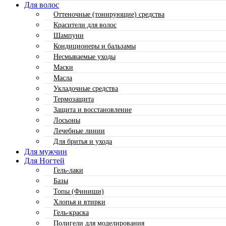
Для волос
Оттеночные (тонирующие) средства
Красители для волос
Шампуни
Кондиционеры и бальзамы
Несмываемые уходы
Маски
Масла
Укладочные средства
Термозащита
Защита и восстановление
Лосьоны
Лечебные линии
Для бритья и ухода
Для мужчин
Для Ногтей
Гель-лаки
Базы
Топы (Финиши)
Хлопья и втирки
Гель-краска
Полигели для моделирования