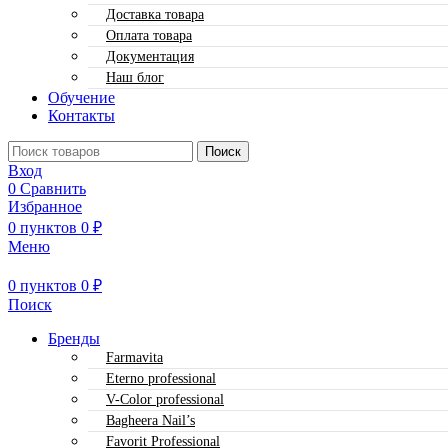
Доставка товара
Оплата товара
Документация
Наш блог
Обучение
Контакты
Поиск
Вход
0
Сравнить
Избранное
0
пунктов
0
₽
Меню
0
пунктов
0
₽
Поиск
Бренды
Farmavita
Eterno professional
V-Color professional
Bagheera Nail’s
Favorit Professional