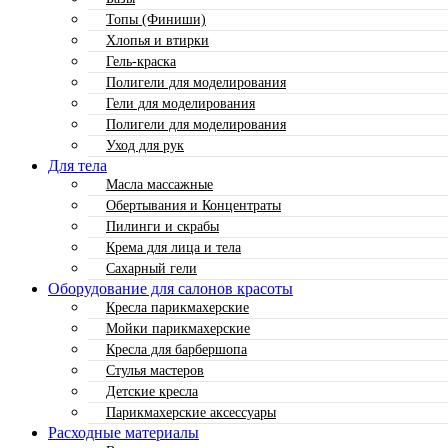
Топы (Финиши)
Хлопья и втирки
Гель-краска
Полигели для моделирования
Гели для моделирования
Полигели для моделирования
Уход для рук
Для тела
Масла массажные
Обертывания и Концентраты
Пилинги и скрабы
Крема для лица и тела
Сахарный гели
Оборудование для салонов красоты
Кресла парикмахерские
Мойки парикмахерские
Кресла для барбершопа
Стулья мастеров
Детские кресла
Парикмахерские аксессуары
Расходные материалы