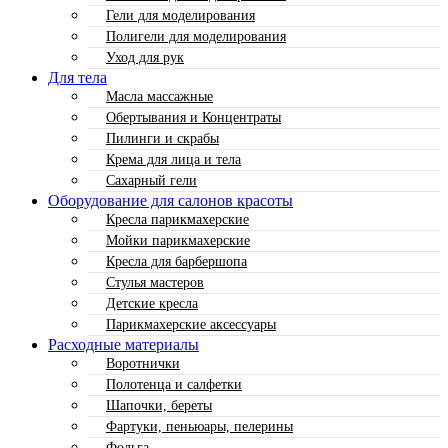
Гели для моделирования
Полигели для моделирования
Уход для рук
Для тела
Масла массажные
Обертывания и Концентраты
Пилинги и скрабы
Крема для лица и тела
Сахарный гели
Оборудование для салонов красоты
Кресла парикмахерские
Мойки парикмахерские
Кресла для барбершопа
Стулья мастеров
Детские кресла
Парикмахерские аксессуары
Расходные материалы
Воротнички
Полотенца и салфетки
Шапочки, береты
Фартуки, пеньюары, пелерины
Фольга