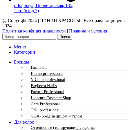
г. Барнаул, Пролетарская, 135,​
1 эт. (вход 7)
@ Copyright 2024 | ЛИНИИ КРАСОТЫ | Все права защищены
2024
Политика конфиденциальности
|
Правила и условия
Поиск
Меню
Категории
Бренды
Farmavita
Eterno professional
V-Color professional
Bagheera Nail’s
Favorit Professional
Linecure Cosmetic Shop
Gera Professional
TNL professional
GOA (Уход за лицом и телом)
Для волос
Оттеночные (тонирующие) средства