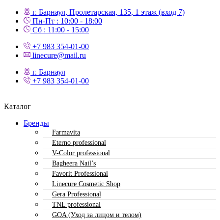
г. Барнаул, Пролетарская, 135,​ 1 этаж (вход 7)
Пн-Пт : 10:00 - 18:00
Сб : 11:00 - 15:00
+7 983 354-01-00
linecure@mail.ru
г. Барнаул
+7 983 354-01-00
Каталог
Бренды
Farmavita
Eterno professional
V-Color professional
Bagheera Nail’s
Favorit Professional
Linecure Cosmetic Shop
Gera Professional
TNL professional
GOA (Уход за лицом и телом)