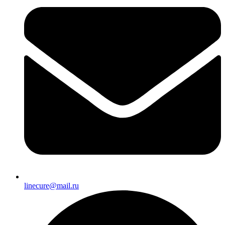
linecure@mail.ru