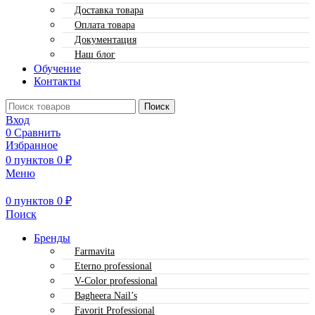
Доставка товара
Оплата товара
Документация
Наш блог
Обучение
Контакты
Поиск
Вход
0
Сравнить
Избранное
0
пунктов
0
₽
Меню
0
пунктов
0
₽
Поиск
Бренды
Farmavita
Eterno professional
V-Color professional
Bagheera Nail’s
Favorit Professional