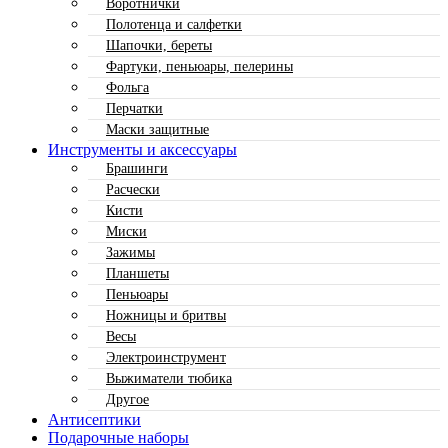
Воротнички
Полотенца и салфетки
Шапочки, береты
Фартуки, пеньюары, пелерины
Фольга
Перчатки
Маски защитные
Инструменты и аксессуары
Брашинги
Расчески
Кисти
Миски
Зажимы
Планшеты
Пеньюары
Ножницы и бритвы
Весы
Электроинструмент
Выжиматели тюбика
Другое
Антисептики
Подарочные наборы