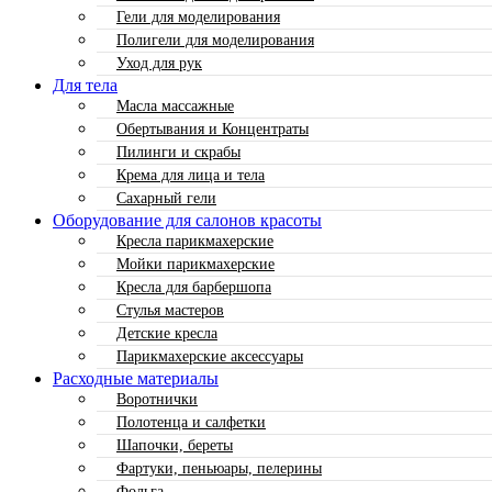
Гели для моделирования
Полигели для моделирования
Уход для рук
Для тела
Масла массажные
Обертывания и Концентраты
Пилинги и скрабы
Крема для лица и тела
Сахарный гели
Оборудование для салонов красоты
Кресла парикмахерские
Мойки парикмахерские
Кресла для барбершопа
Стулья мастеров
Детские кресла
Парикмахерские аксессуары
Расходные материалы
Воротнички
Полотенца и салфетки
Шапочки, береты
Фартуки, пеньюары, пелерины
Фольга