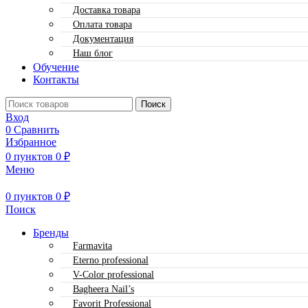
Доставка товара
Оплата товара
Документация
Наш блог
Обучение
Контакты
Поиск
Вход
0
Сравнить
Избранное
0
пунктов
0
₽
Меню
0
пунктов
0
₽
Поиск
Бренды
Farmavita
Eterno professional
V-Color professional
Bagheera Nail’s
Favorit Professional