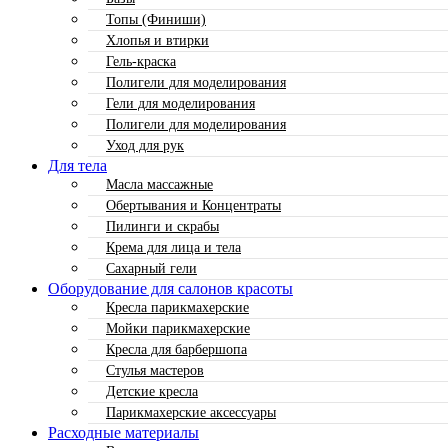
Топы (Финиши)
Хлопья и втирки
Гель-краска
Полигели для моделирования
Гели для моделирования
Полигели для моделирования
Уход для рук
Для тела
Масла массажные
Обертывания и Концентраты
Пилинги и скрабы
Крема для лица и тела
Сахарный гели
Оборудование для салонов красоты
Кресла парикмахерские
Мойки парикмахерские
Кресла для барбершопа
Стулья мастеров
Детские кресла
Парикмахерские аксессуары
Расходные материалы