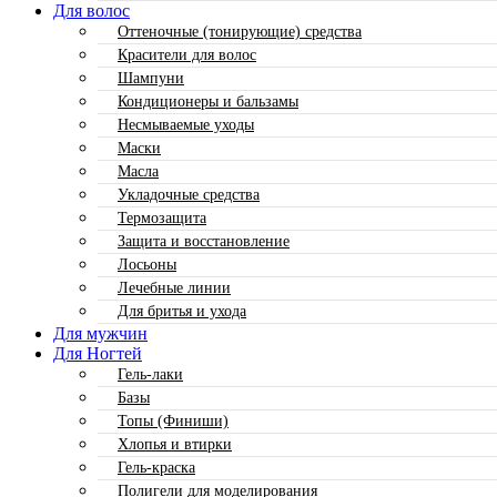
Для волос
Оттеночные (тонирующие) средства
Красители для волос
Шампуни
Кондиционеры и бальзамы
Несмываемые уходы
Маски
Масла
Укладочные средства
Термозащита
Защита и восстановление
Лосьоны
Лечебные линии
Для бритья и ухода
Для мужчин
Для Ногтей
Гель-лаки
Базы
Топы (Финиши)
Хлопья и втирки
Гель-краска
Полигели для моделирования