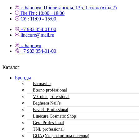
г. Барнаул, Пролетарская, 135,​ 1 этаж (вход 7)
Пн-Пт : 10:00 - 18:00
Сб : 11:00 - 15:00
+7 983 354-01-00
linecure@mail.ru
г. Барнаул
+7 983 354-01-00
Каталог
Бренды
Farmavita
Eterno professional
V-Color professional
Bagheera Nail’s
Favorit Professional
Linecure Cosmetic Shop
Gera Professional
TNL professional
GOA (Уход за лицом и телом)