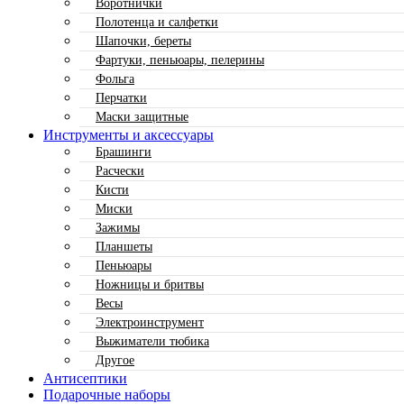
Воротнички
Полотенца и салфетки
Шапочки, береты
Фартуки, пеньюары, пелерины
Фольга
Перчатки
Маски защитные
Инструменты и аксессуары
Брашинги
Расчески
Кисти
Миски
Зажимы
Планшеты
Пеньюары
Ножницы и бритвы
Весы
Электроинструмент
Выжиматели тюбика
Другое
Антисептики
Подарочные наборы