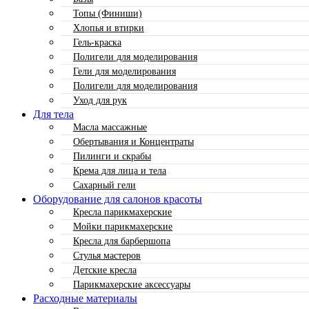
Топы (Финиши)
Хлопья и втирки
Гель-краска
Полигели для моделирования
Гели для моделирования
Полигели для моделирования
Уход для рук
Для тела
Масла массажные
Обертывания и Концентраты
Пилинги и скрабы
Крема для лица и тела
Сахарный гели
Оборудование для салонов красоты
Кресла парикмахерские
Мойки парикмахерские
Кресла для барбершопа
Стулья мастеров
Детские кресла
Парикмахерские аксессуары
Расходные материалы