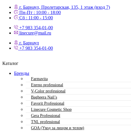
г. Барнаул, Пролетарская, 135,​ 1 этаж (вход 7)
Пн-Пт : 10:00 - 18:00
Сб : 11:00 - 15:00
+7 983 354-01-00
linecure@mail.ru
г. Барнаул
+7 983 354-01-00
Каталог
Бренды
Farmavita
Eterno professional
V-Color professional
Bagheera Nail’s
Favorit Professional
Linecure Cosmetic Shop
Gera Professional
TNL professional
GOA (Уход за лицом и телом)