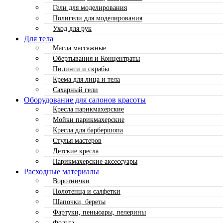
Гели для моделирования
Полигели для моделирования
Уход для рук
Для тела
Масла массажные
Обертывания и Концентраты
Пилинги и скрабы
Крема для лица и тела
Сахарный гели
Оборудование для салонов красоты
Кресла парикмахерские
Мойки парикмахерские
Кресла для барбершопа
Стулья мастеров
Детские кресла
Парикмахерские аксессуары
Расходные материалы
Воротнички
Полотенца и салфетки
Шапочки, береты
Фартуки, пеньюары, пелерины
Фольга