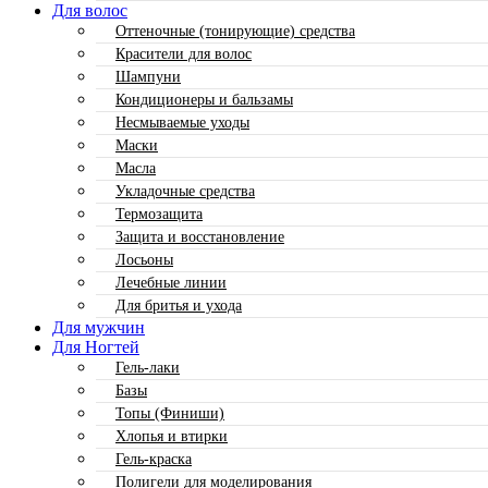
Для волос
Оттеночные (тонирующие) средства
Красители для волос
Шампуни
Кондиционеры и бальзамы
Несмываемые уходы
Маски
Масла
Укладочные средства
Термозащита
Защита и восстановление
Лосьоны
Лечебные линии
Для бритья и ухода
Для мужчин
Для Ногтей
Гель-лаки
Базы
Топы (Финиши)
Хлопья и втирки
Гель-краска
Полигели для моделирования