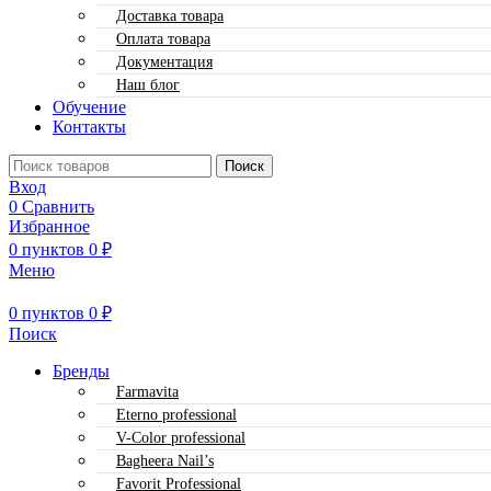
Доставка товара
Оплата товара
Документация
Наш блог
Обучение
Контакты
Поиск
Вход
0
Сравнить
Избранное
0
пунктов
0
₽
Меню
0
пунктов
0
₽
Поиск
Бренды
Farmavita
Eterno professional
V-Color professional
Bagheera Nail’s
Favorit Professional