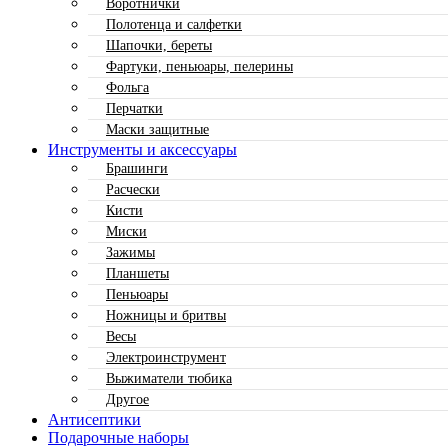
Воротнички
Полотенца и салфетки
Шапочки, береты
Фартуки, пеньюары, пелерины
Фольга
Перчатки
Маски защитные
Инструменты и аксессуары
Брашинги
Расчески
Кисти
Миски
Зажимы
Планшеты
Пеньюары
Ножницы и бритвы
Весы
Электроинструмент
Выжиматели тюбика
Другое
Антисептики
Подарочные наборы