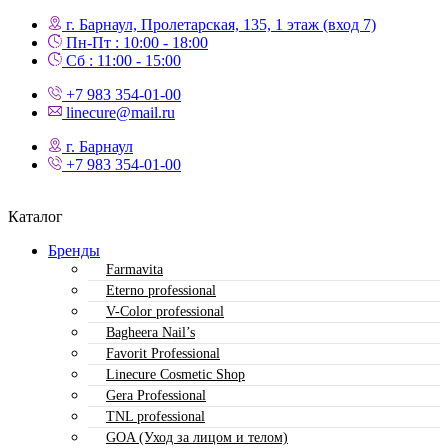
г. Барнаул, Пролетарская, 135,​ 1 этаж (вход 7)
Пн-Пт : 10:00 - 18:00
Сб : 11:00 - 15:00
+7 983 354-01-00
linecure@mail.ru
г. Барнаул
+7 983 354-01-00
Каталог
Бренды
Farmavita
Eterno professional
V-Color professional
Bagheera Nail’s
Favorit Professional
Linecure Cosmetic Shop
Gera Professional
TNL professional
GOA (Уход за лицом и телом)