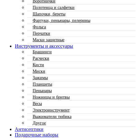
Воротнички
Полотенца и салфетки
Шапочки, береты
Фартуки, пеньюары, пелерины
Фольга
Перчатки
Маски защитные
Инструменты и аксессуары
Брашинги
Расчески
Кисти
Миски
Зажимы
Планшеты
Пеньюары
Ножницы и бритвы
Весы
Электроинструмент
Выжиматели тюбика
Другое
Антисептики
Подарочные наборы