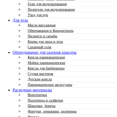
Гели для моделирования
Полигели для моделирования
Уход для рук
Для тела
Масла массажные
Обертывания и Концентраты
Пилинги и скрабы
Крема для лица и тела
Сахарный гели
Оборудование для салонов красоты
Кресла парикмахерские
Мойки парикмахерские
Кресла для барбершопа
Стулья мастеров
Детские кресла
Парикмахерские аксессуары
Расходные материалы
Воротнички
Полотенца и салфетки
Шапочки, береты
Фартуки, пеньюары, пелерины
Фольга