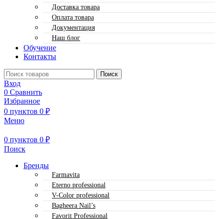
Доставка товара
Оплата товара
Документация
Наш блог
Обучение
Контакты
Поиск
Вход
0
Сравнить
Избранное
0
пунктов
0
₽
Меню
0
пунктов
0
₽
Поиск
Бренды
Farmavita
Eterno professional
V-Color professional
Bagheera Nail’s
Favorit Professional