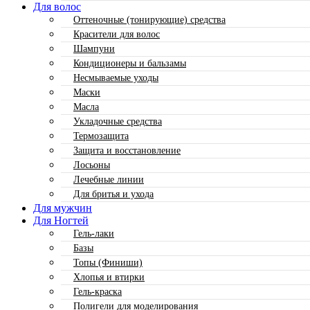
Для волос
Оттеночные (тонирующие) средства
Красители для волос
Шампуни
Кондиционеры и бальзамы
Несмываемые уходы
Маски
Масла
Укладочные средства
Термозащита
Защита и восстановление
Лосьоны
Лечебные линии
Для бритья и ухода
Для мужчин
Для Ногтей
Гель-лаки
Базы
Топы (Финиши)
Хлопья и втирки
Гель-краска
Полигели для моделирования