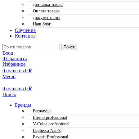
Доставка товара
Оплата товара
Документация
Наш блог
Обучение
Контакты
Поиск
Вход
0
Сравнить
Избранное
0
пунктов
0
₽
Меню
0
пунктов
0
₽
Поиск
Бренды
Farmavita
Eterno professional
V-Color professional
Bagheera Nail’s
Favorit Professional