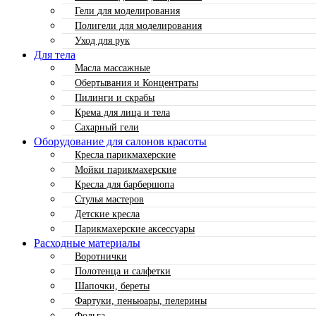
Гели для моделирования
Полигели для моделирования
Уход для рук
Для тела
Масла массажные
Обертывания и Концентраты
Пилинги и скрабы
Крема для лица и тела
Сахарный гели
Оборудование для салонов красоты
Кресла парикмахерские
Мойки парикмахерские
Кресла для барбершопа
Стулья мастеров
Детские кресла
Парикмахерские аксессуары
Расходные материалы
Воротнички
Полотенца и салфетки
Шапочки, береты
Фартуки, пеньюары, пелерины
Фольга