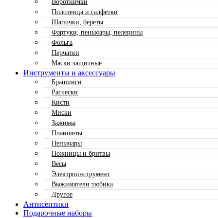
Воротнички
Полотенца и салфетки
Шапочки, береты
Фартуки, пеньюары, пелерины
Фольга
Перчатки
Маски защитные
Инструменты и аксессуары
Брашинги
Расчески
Кисти
Миски
Зажимы
Планшеты
Пеньюары
Ножницы и бритвы
Весы
Электроинструмент
Выжиматели тюбика
Другое
Антисептики
Подарочные наборы