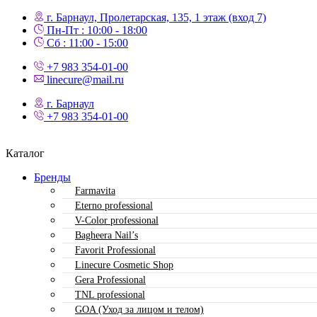
г. Барнаул, Пролетарская, 135,​ 1 этаж (вход 7)
Пн-Пт : 10:00 - 18:00
Сб : 11:00 - 15:00
+7 983 354-01-00
linecure@mail.ru
г. Барнаул
+7 983 354-01-00
Каталог
Бренды
Farmavita
Eterno professional
V-Color professional
Bagheera Nail’s
Favorit Professional
Linecure Cosmetic Shop
Gera Professional
TNL professional
GOA (Уход за лицом и телом)