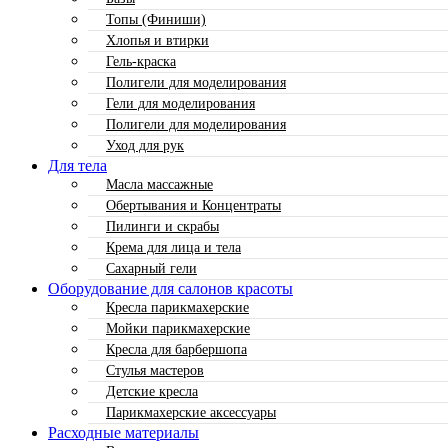
Топы (Финиши)
Хлопья и втирки
Гель-краска
Полигели для моделирования
Гели для моделирования
Полигели для моделирования
Уход для рук
Для тела
Масла массажные
Обертывания и Концентраты
Пилинги и скрабы
Крема для лица и тела
Сахарный гели
Оборудование для салонов красоты
Кресла парикмахерские
Мойки парикмахерские
Кресла для барбершопа
Стулья мастеров
Детские кресла
Парикмахерские аксессуары
Расходные материалы