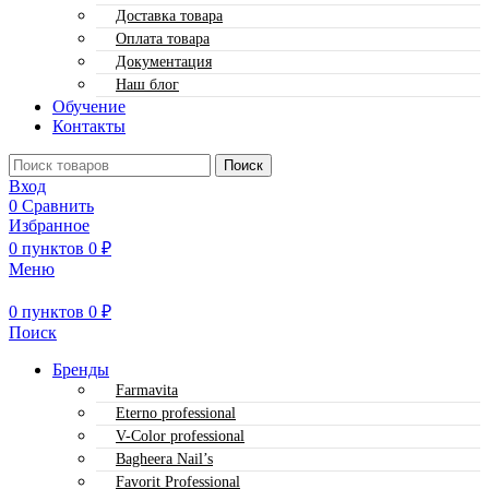
Доставка товара
Оплата товара
Документация
Наш блог
Обучение
Контакты
Поиск
Вход
0
Сравнить
Избранное
0
пунктов
0
₽
Меню
0
пунктов
0
₽
Поиск
Бренды
Farmavita
Eterno professional
V-Color professional
Bagheera Nail’s
Favorit Professional