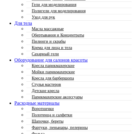
Гели для моделирования
Полигели для моделирования
Уход для рук
Для тела
Масла массажные
Обертывания и Концентраты
Пилинги и скрабы
Крема для лица и тела
Сахарный гели
Оборудование для салонов красоты
Кресла парикмахерские
Мойки парикмахерские
Кресла для барбершопа
Стулья мастеров
Детские кресла
Парикмахерские аксессуары
Расходные материалы
Воротнички
Полотенца и салфетки
Шапочки, береты
Фартуки, пеньюары, пелерины
Фольга