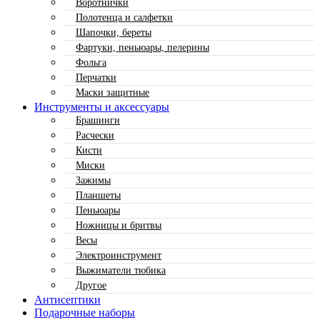
Воротнички
Полотенца и салфетки
Шапочки, береты
Фартуки, пеньюары, пелерины
Фольга
Перчатки
Маски защитные
Инструменты и аксессуары
Брашинги
Расчески
Кисти
Миски
Зажимы
Планшеты
Пеньюары
Ножницы и бритвы
Весы
Электроинструмент
Выжиматели тюбика
Другое
Антисептики
Подарочные наборы