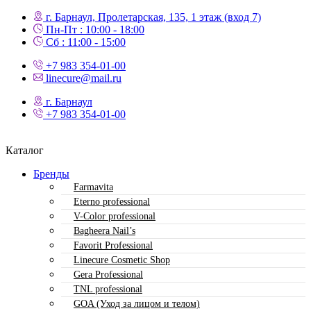
г. Барнаул, Пролетарская, 135,​ 1 этаж (вход 7)
Пн-Пт : 10:00 - 18:00
Сб : 11:00 - 15:00
+7 983 354-01-00
linecure@mail.ru
г. Барнаул
+7 983 354-01-00
Каталог
Бренды
Farmavita
Eterno professional
V-Color professional
Bagheera Nail’s
Favorit Professional
Linecure Cosmetic Shop
Gera Professional
TNL professional
GOA (Уход за лицом и телом)